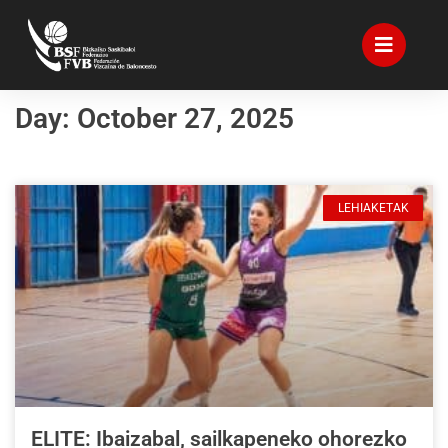
Day: October 27, 2025
LEHIAKETAK
ELITE: Ibaizabal, sailkapeneko ohorezko