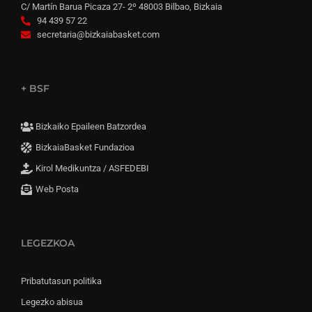
C/ Martín Barua Picaza 27- 2º 48003 Bilbao, Bizkaia
94 439 57 22
secretaria@bizkaiabasket.com
+ BSF
Bizkaiko Epaileen Batzordea
BizkaiaBasket Fundazioa
Kirol Medikuntza / ASFEDEBI
Web Posta
LEGEZKOA
Pribatutasun politika
Legezko abisua