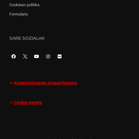
Cookieen politika
Formulario
SARE SOZIALAK
⇒
Konpromisoaren irisgarritasuna
⇒
Cookie panela