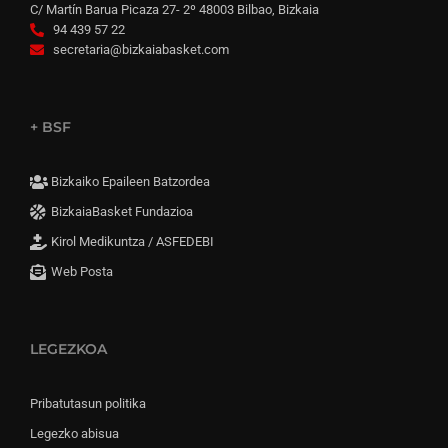
C/ Martín Barua Picaza 27- 2º 48003 Bilbao, Bizkaia
94 439 57 22
secretaria@bizkaiabasket.com
+ BSF
Bizkaiko Epaileen Batzordea
BizkaiaBasket Fundazioa
Kirol Medikuntza / ASFEDEBI
Web Posta
LEGEZKOA
Pribatutasun politika
Legezko abisua