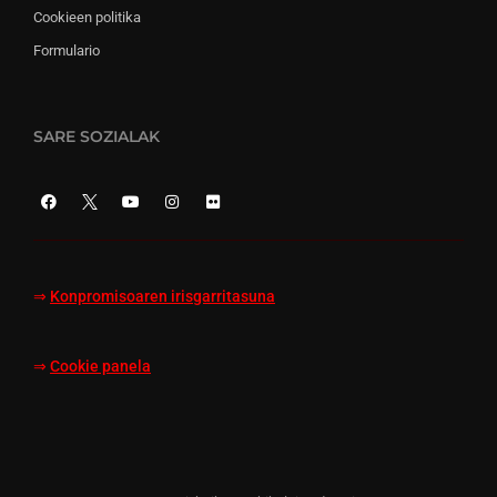
Cookieen politika
Formulario
SARE SOZIALAK
⇒
Konpromisoaren irisgarritasuna
⇒
Cookie panela