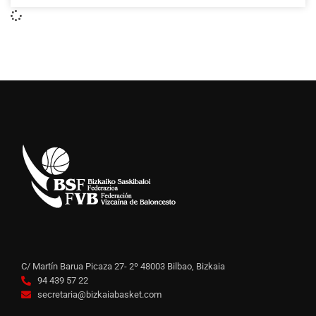
C/ Martín Barua Picaza 27- 2º 48003 Bilbao, Bizkaia
94 439 57 22
secretaria@bizkaiabasket.com