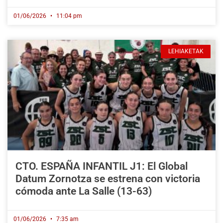
01/06/2026
11:04 pm
LEHIAKETAK
CTO. ESPAÑA INFANTIL J1: El Global
Datum Zornotza se estrena con victoria
cómoda ante La Salle (13-63)
01/06/2026
7:35 am