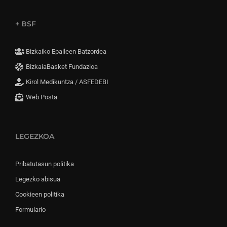
+ BSF
Bizkaiko Epaileen Batzordea
BizkaiaBasket Fundazioa
Kirol Medikuntza / ASFEDEBI
Web Posta
LEGEZKOA
Pribatutasun politika
Legezko abisua
Cookieen politika
Formulario