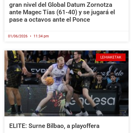
gran nivel del Global Datum Zornotza
ante Magec Tías (61-40) y se jugará el
pase a octavos ante el Ponce
01/06/2026
11:34 pm
LEHIAKETAK
ELITE: Surne Bilbao, a playoffera