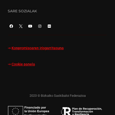
SARE SOZIALAK
⇒
Konpromisoaren irisgarritasuna
⇒
Cookie panela
2023 © Bizkaiko Saskibaloi Federazioa