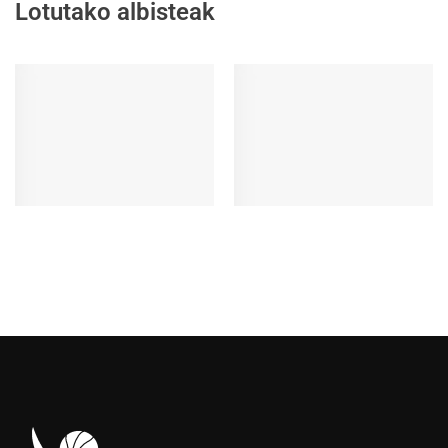
Lotutako albisteak