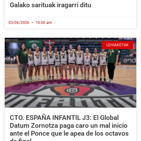
Galako sarituak iragarri ditu
03/06/2026
10:00 am
LEHIAKETAK
CTO. ESPAÑA INFANTIL J3: El Global
Datum Zornotza paga caro un mal inicio
ante el Ponce que le apea de los octavos