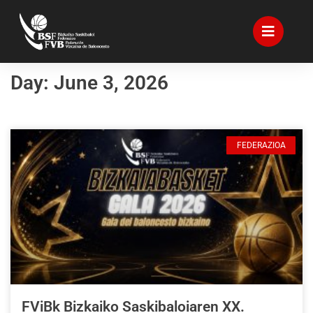
Day: June 3, 2026
FEDERAZIOA
FViBk Bizkaiko Saskibaloiaren XX.