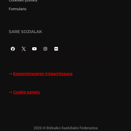
Cookieen politika
Formulario
SARE SOZIALAK
⇒
Konpromisoaren irisgarritasuna
⇒
Cookie panela
2023 © Bizkaiko Saskibaloi Federazioa