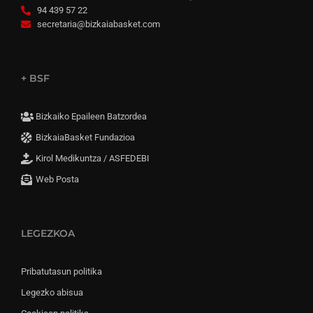
94 439 57 22
secretaria@bizkaiabasket.com
+ BSF
Bizkaiko Epaileen Batzordea
BizkaiaBasket Fundazioa
Kirol Medikuntza / ASFEDEBI
Web Posta
LEGEZKOA
Pribatutasun politika
Legezko abisua