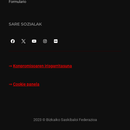
Formulario
SARE SOZIALAK
⇒
Konpromisoaren irisgarritasuna
⇒
Cookie panela
2023 © Bizkaiko Saskibaloi Federazioa