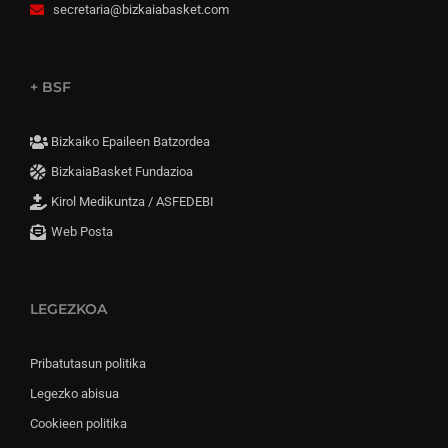
secretaria@bizkaiabasket.com
+ BSF
Bizkaiko Epaileen Batzordea
BizkaiaBasket Fundazioa
Kirol Medikuntza / ASFEDEBI
Web Posta
LEGEZKOA
Pribatutasun politika
Legezko abisua
Cookieen politika