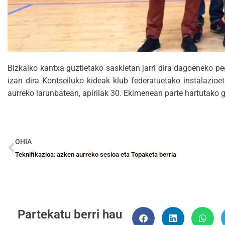
Bizkaiko kantxa guztietako saskietan jarri dira dagoeneko pe
izan dira Kontseiluko kideak klub federatuetako instalazioe
aurreko larunbatean, apirilak 30. Ekimenean parte hartutako g
OHIA
Teknifikazioa: azken aurreko sesioa eta Topaketa berria
Partekatu berri hau