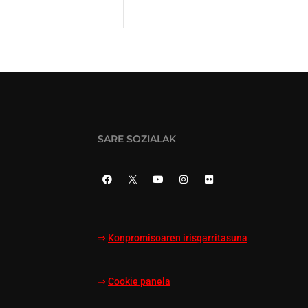
SARE SOZIALAK
⇒
Konpromisoaren irisgarritasuna
⇒
Cookie panela