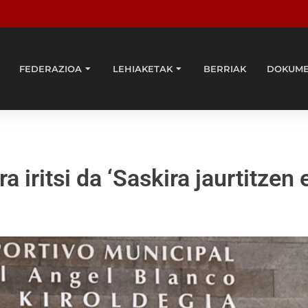
FEDERAZIOA
LEHIAKETAK
BERRIAK
DOKUM
 iritsi da ‘Saskira jaurtitzen e