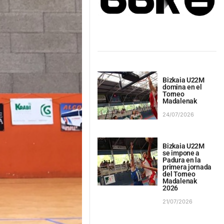
Bizkaia U22M
domina en el
Torneo
Madalenak
24/07/2026
Bizkaia U22M
se impone a
Padura en la
primera jornada
del Torneo
Madalenak
2026
21/07/2026