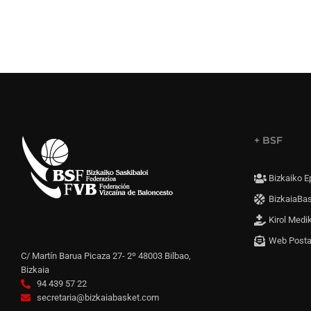
+ BSF
Bizkaiko E
BizkaiaBa
Kirol Medi
Web Post
C/ Martín Barua Picaza 27- 2º 48003 Bilbao,
Bizkaia
94 439 57 22
secretaria@bizkaiabasket.com