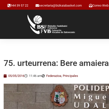
944 39 57 22
secretaria@bizkaiabasket.com
Correo Web
75. urteurrena: Bere amaierara
05/05/2016
11:46 am
Federazioa
,
Principales