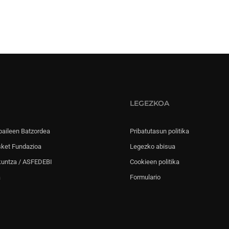
LEGEZKOA
paileen Batzordea
Pribatutasun politika
sket Fundazioa
Legezko abisua
kuntza / ASFEDEBI
Cookieen politika
a
Formulario