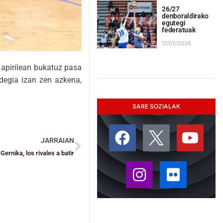
26/27
denboraldirako
egutegi
federatuak
17/07/2026
a apirilean bukatuz pasa
ldegia izan zen azkena,
SARE SOZIALAK
JARRAIAN
nika, los rivales a batir