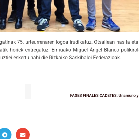
gatinak 75. urteurrenaren logoa irudikatuz. Otsailean hasita et
tatik horiek entregatuz. Ermuako Miguel Ángel Blanco polikiro
uztiei eskertu nahi die Bizkaiko Saskibaloi Federazioak.
FASES FINALES CADETES: Unamuno y Ger