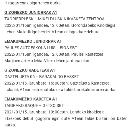
Hirugarrenak bigarrenen aurka.
GIZONEZKO JUNIORRAK A1
TXORIERRI BSK – MIKELDI USK A IKASKETA ZENTROA
2022/01/16an, igandea, 12: 00etan. Gorondabeko Kiroldegia.
Lehen Mailatik igo berriek A1ean egingo dute debuta.
EMAKUMEZKO JUNIORRAK A1
PAULES AUTOESKOLA LUIS -LEIOA SBT
2022/01/16an, igandea, 12: 00etan. Paules ikastetxea.
Marjinen arteko lehia A1eko lehen jardunaldian
GIZONEZKO KADETEAK A1
GAZTELUETA 06 – BARAKALDO BASKET
2022/01/15, larunbata, 16: 00etan. Gaztelueta ikastetxea.
Lokalak A1ean estreinatuko dira talde barakaldarraren aurka.
EMAKUMEZKO KADETEA A1
TABIRAKO BAQUE – GETXO SBT
2021/01/15, larunbata, 10: 00etan. Landako kiroldegia.
Etxekoek debut gogorra egin dute A1ean talde bisitari on baten
aurka.