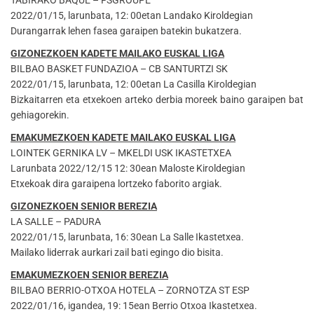
2022/01/15, larunbata, 12: 00etan Landako Kiroldegian
Durangarrak lehen fasea garaipen batekin bukatzera.
GIZONEZKOEN KADETE MAILAKO EUSKAL LIGA
BILBAO BASKET FUNDAZIOA – CB SANTURTZI SK
2022/01/15, larunbata, 12: 00etan La Casilla Kiroldegian
Bizkaitarren eta etxekoen arteko derbia moreek baino garaipen bat
gehiagorekin.
EMAKUMEZKOEN KADETE MAILAKO EUSKAL LIGA
LOINTEK GERNIKA LV – MKELDI USK IKASTETXEA
Larunbata 2022/12/15 12: 30ean Maloste Kiroldegian
Etxekoak dira garaipena lortzeko faborito argiak.
GIZONEZKOEN SENIOR BEREZIA
LA SALLE – PADURA
2022/01/15, larunbata, 16: 30ean La Salle Ikastetxea.
Mailako liderrak aurkari zail bati egingo dio bisita.
EMAKUMEZKOEN SENIOR BEREZIA
BILBAO BERRIO-OTXOA HOTELA – ZORNOTZA ST ESP
2022/01/16, igandea, 19: 15ean Berrio Otxoa Ikastetxea.