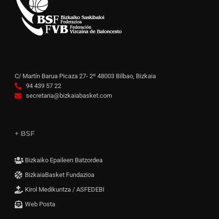
C/ Martín Barua Picaza 27- 2º 48003 Bilbao, Bizkaia
94 439 57 22
secretaria@bizkaiabasket.com
+ BSF
Bizkaiko Epaileen Batzordea
BizkaiaBasket Fundazioa
Kirol Medikuntza / ASFEDEBI
Web Posta