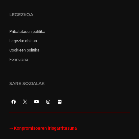
LEGEZKOA
Pribatutasun politika
Legezko abisua
Cookieen politika
Formulario
SARE SOZIALAK
⇒
Konpromisoaren irisgarritasuna