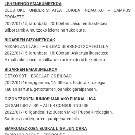
LEHENENGO EMAKUMEZKOA
DEUSTUKO UNIBERTSITATEA LOIOLA INDAUTXU – CAMPUS
PROMETE
2022/01/15, larunbata, 20: 00etan. Jesuiten ikastetxea
Bilbotarrek A multzoko liderra hartuko dute.
BIGARREN GIZONEZKOAK
ASKARTZA CLARET – BILBAO BERRIO-OTXOA HOTELA
2022/01/15, larunbata, 18: 00etan. Askartza ikastetxea.
A multzoko lehen bi sailkatuen arteko derbi bizkaitarra.
BIGARREN EMAKUMEZKOA
GETXO SBT – ESCOLAPIOS BILBAO
2022/01/16an, igandea, 16: 00etan. Fadura kiroldegia.
Taulan sartuta, getxotarren joaneko garaipenean.
GIZONEZKOEN JUNIOR MAILAKO EUSKAL LIGA
CB SANTURTZI SK – ALTER CONSULTING ISB
2022/01/16, igandea, 12: 00etan Mikel Trueba kiroldegian.
Santurtzi zortzigarren garaipenaren bila.
EMAKUMEZKOEN EUSKAL LIGA JUNIORRA
TABIRAKO BAQUE – FSGROUPE