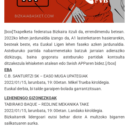
[box]Txapelketa federatua Bizkaira itzuli da, errendimendu betean.
2022ko lehen jardunaldia izango da, A1 lasterketaren hasierarekin,
besteak beste, eta Euskal Ligen lehen faseko azken jardunaldia.
Asteburuko partida nabarmenetako batzuk jarraian adieraziko
dizkizugu, baina gogoratu asteburuko partidak kontsulta
ditzakezula lehiaketen atalean edo Swish APParen bidez.[/box]
EBA
C.B. SANTURTZI SK – EASO MUGA UPATEGIAK
2022/01/15, larunbata, 19: 00etan. Mikel Trueba kiroldegia.
Euskal derbia, bi talde garaipen-bolada garrantzitsuan.
LEHENENGO GIZONEZKOAK
TABIRAKO BAQUE – REDLINE MEKANIKA TAKE
2022/01/15, larunbata, 19: 00etan. Landako kiroldegia.
Bizkaitarrek lidergoari eutsi behar diote A multzoko bigarren
sailkatuaren aurka.