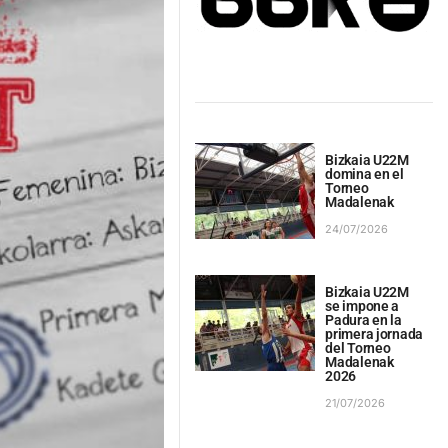
Bizkaia U22M
domina en el
Torneo
Madalenak
24/07/2026
Bizkaia U22M
se impone a
Padura en la
primera jornada
del Torneo
Madalenak
2026
21/07/2026