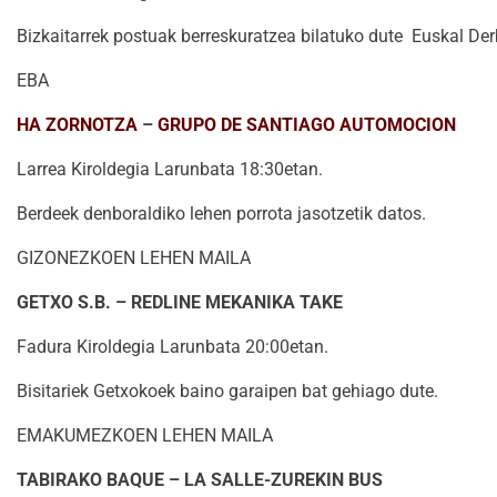
Bizkaitarrek postuak berreskuratzea bilatuko dute Euskal Der
EBA
HA ZORNOTZA
–
GRUPO DE SANTIAGO AUTOMOCION
Larrea Kiroldegia Larunbata 18:30etan.
Berdeek denboraldiko lehen porrota jasotzetik datos.
GIZONEZKOEN LEHEN MAILA
GETXO S.B. – REDLINE MEKANIKA TAKE
Fadura Kiroldegia Larunbata 20:00etan.
Bisitariek Getxokoek baino garaipen bat gehiago dute.
EMAKUMEZKOEN LEHEN MAILA
TABIRAKO BAQUE – LA SALLE-ZUREKIN BUS