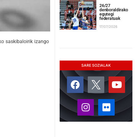
26/27
denboraldirako
egutegi
federatuak
17/07/2026
ko saskibaloirik izango
SARE SOZIALAK