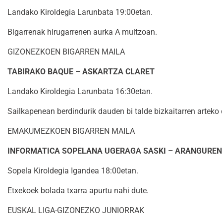
Landako Kiroldegia Larunbata 19:00etan.
Bigarrenak hirugarrenen aurka A multzoan.
GIZONEZKOEN BIGARREN MAILA
TABIRAKO BAQUE – ASKARTZA CLARET
Landako Kiroldegia Larunbata 16:30etan.
Sailkapenean berdindurik dauden bi talde bizkaitarren arteko 
EMAKUMEZKOEN BIGARREN MAILA
INFORMATICA SOPELANA UGERAGA SASKI – ARANGURE
Sopela Kiroldegia Igandea 18:00etan.
Etxekoek bolada txarra apurtu nahi dute.
EUSKAL LIGA-GIZONEZKO JUNIORRAK