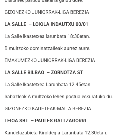
Bisitariek partidu bakarra galdu dute.
GIZONEZKO JUNIORRAK-LIGA BEREZIA
LA SALLE – LOIOLA INDAUTXU 00/01
La Salle Ikastetxea larunbata 18:30etan.
B multzoko dominatzaileak aurrez aurre.
EMAKUMEZKO JUNIORRAK-LIGA BEREZIA
LA SALLE BILBAO – ZORNOTZA ST
La Salle Ikastetxea Larunbata 12:45etan.
Irabazleak A multzoko lehen postua eskuratuko du.
GIZONEZKO KADETEAK-MAILA BEREZIA
LEIOA SBT – PAULES GALTZAGORRI
Kandelazubieta Kiroldegia Larunbata 12:30etan.