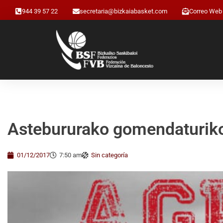
944 39 57 22
secretaria@bizkaiabasket.com
Correo Web
Astebururako gomendaturik
01/12/2017
7:50 am
Sin categoría