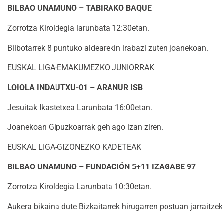
BILBAO UNAMUNO – TABIRAKO BAQUE
Zorrotza Kiroldegia larunbata 12:30etan.
Bilbotarrek 8 puntuko aldearekin irabazi zuten joanekoan.
EUSKAL LIGA-EMAKUMEZKO JUNIORRAK
LOIOLA INDAUTXU-01 – ARANUR ISB
Jesuitak Ikastetxea Larunbata 16:00etan.
Joanekoan Gipuzkoarrak gehiago izan ziren.
EUSKAL LIGA-GIZONEZKO KADETEAK
BILBAO UNAMUNO – FUNDACIÓN 5+11 IZAGABE 97
Zorrotza Kiroldegia Larunbata 10:30etan.
Aukera bikaina dute Bizkaitarrek hirugarren postuan jarraitze