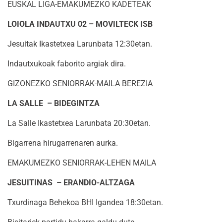
EUSKAL LIGA-EMAKUMEZKO KADETEAK
LOIOLA INDAUTXU 02 – MOVILTECK ISB
Jesuitak Ikastetxea Larunbata 12:30etan.
Indautxukoak faborito argiak dira.
GIZONEZKO SENIORRAK-MAILA BEREZIA
LA SALLE – BIDEGINTZA
La Salle Ikastetxea Larunbata 20:30etan.
Bigarrena hirugarrenaren aurka.
EMAKUMEZKO SENIORRAK-LEHEN MAILA
JESUITINAS – ERANDIO-ALTZAGA
Txurdinaga Behekoa BHI Igandea 18:30etan.