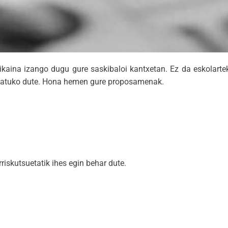
ikaina izango dugu gure saskibaloi kantxetan. Ez da eskolarte
jokatuko dute. Hona hemen gure proposamenak.
rriskutsuetatik ihes egin behar dute.