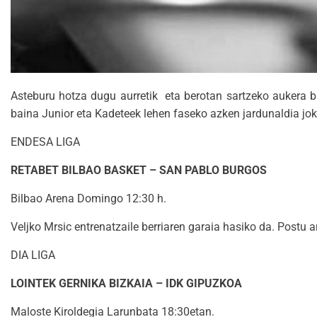
Asteburu hotza dugu aurretik eta berotan sartzeko aukera b
baina Junior eta Kadeteek lehen faseko azken jardunaldia 
ENDESA LIGA
RETABET BILBAO BASKET – SAN PABLO BURGOS
Bilbao Arena Domingo 12:30 h.
Veljko Mrsic entrenatzaile berriaren garaia hasiko da. Postu a
DIA LIGA
LOINTEK GERNIKA BIZKAIA – IDK GIPUZKOA
Maloste Kiroldegia Larunbata 18:30etan.