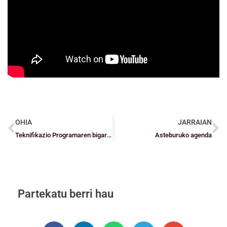
OHIA
JARRAIAN
Teknifikazio Programaren bigarren deialdia
Asteburuko agenda
Partekatu berri hau