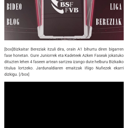
[box]Bizkaitar Bereziak itzuli dira, orain A1 bihurtu diren bigarren
fase honetan. Gure Juniorrek eta Kadeteek Azken Faseak jokatuko
dituzten lehen 4 faseen artean sartzea izango dute helburu Bizkaiko
titulua lortzeko. Jardunaldiaren emaitzak Iñigo Nuñezek ekarri
dizkigu. [/box]