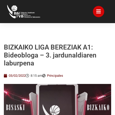
BIZKAIKO LIGA BEREZIAK A1:
Bideobloga – 3. jardunaldiaren
laburpena
03/02/2022
8:15 am
Principales