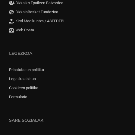
Bizkaiko Epaileen Batzordea
BizkaiaBasket Fundazioa
Kirol Medikuntza / ASFEDEBI
Web Posta
LEGEZKOA
Pribatutasun politika
Legezko abisua
Cookieen politika
Formulario
SARE SOZIALAK