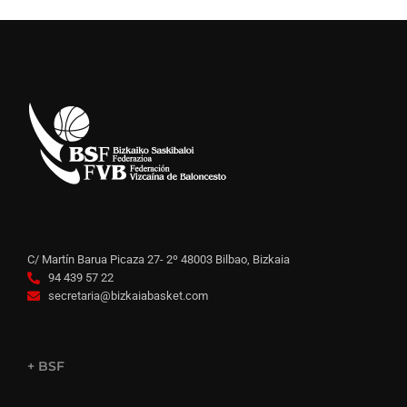
C/ Martín Barua Picaza 27- 2º 48003 Bilbao, Bizkaia
94 439 57 22
secretaria@bizkaiabasket.com
+ BSF