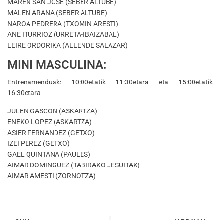
MAREN SAN JOSE (SEBER ALTUBE)
MALEN ARANA (SEBER ALTUBE)
NAROA PEDRERA (TXOMIN ARESTI)
ANE ITURRIOZ (URRETA-IBAIZABAL)
LEIRE ORDORIKA (ALLENDE SALAZAR)
MINI MASCULINA:
Entrenamenduak: 10:00etatik 11:30etara eta 15:00etatik
16:30etara
JULEN GASCON (ASKARTZA)
ENEKO LOPEZ (ASKARTZA)
ASIER FERNANDEZ (GETXO)
IZEI PEREZ (GETXO)
GAEL QUINTANA (PAULES)
AIMAR DOMINGUEZ (TABIRAKO JESUITAK)
AIMAR AMESTI (ZORNOTZA)