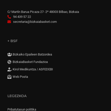
C/ Martín Barua Picaza 27- 2º 48003 Bilbao, Bizkaia
94 439 57 22
secretaria@bizkaiabasket.com
+ BSF
Bizkaiko Epaileen Batzordea
BizkaiaBasket Fundazioa
Kirol Medikuntza / ASFEDEBI
Web Posta
LEGEZKOA
Pribatutasun politika