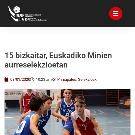
15 bizkaitar, Euskadiko Minien
aurreselekzioetan
08/01/2020
10:23 am
Principales
,
Selekzioak