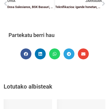
OHIA
JARRAIAN
Dosa Salesianos, BSK Basauri, Rebeldes, Pumas, Hontzuriak Beltza, Errege berriak eta PINeko erreginak
Teknifikazioa: igande honetan, urtarrilak 12, berritasunekin itzuliko da
Partekatu berri hau
Lotutako albisteak