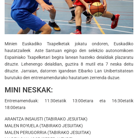
Minien Euskadiko Txapelketak jokatu ondoren, Euskadiko
hautatzaileek Aste Santuan egingo den selekzio autonomikoen
Espainiako Txapelketari begira lanean hasteko deialdiak plazaratu
dituzte. Lehenengo deialdian, guztira 8 mutil eta 7 neska deitu
dituzte. Jarraian, datorren igandean Eibarko Lan Unibertsitatean
burutuko den entrenamendurako hautatuen zerrenda duzue.
MINI NESKAK:
Entrenamenduak: 11:30etatik 13:00etara eta 16:30etatik
18:00etara
ARANTZA INSAUSTI (TABIRAKO JESUITAK)
MALEN ROYUELA (TABIRAKO JESUITAK)
MALEN PERUGORRIA (TABIRAKO JESUITAK)