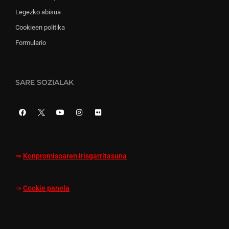
Legezko abisua
Cookieen politika
Formulario
SARE SOZIALAK
⇒
Konpromisoaren irisgarritasuna
⇒
Cookie panela