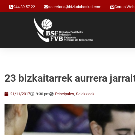
944 39 57 22
secretaria@bizkaiabasket.com
Correo Web
23 bizkaitarrek aurrera jarra
21/11/2017
9:30 pm
Principales
,
Selekzioak