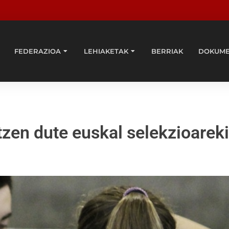
FEDERAZIOA
LEHIAKETAK
BERRIAK
DOKUM
itzen dute euskal selekzioarek