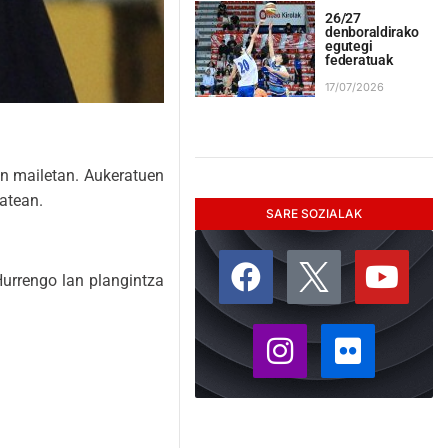
26/27
denboraldirako
egutegi
federatuak
17/07/2026
en mailetan. Aukeratuen
tatean.
SARE SOZIALAK
Hurrengo lan plangintza