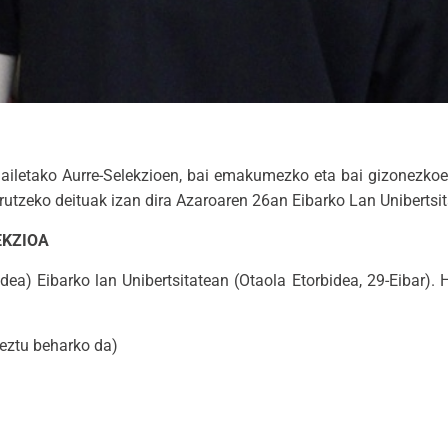
 mailetako Aurre-Selekzioen, bai emakumezko eta bai gizonezko
burutzeko deituak izan dira Azaroaren 26an Eibarko Lan Unibertsi
EKZIOA
) Eibarko lan Unibertsitatean (Otaola Etorbidea, 29-Eibar). 
eztu beharko da)