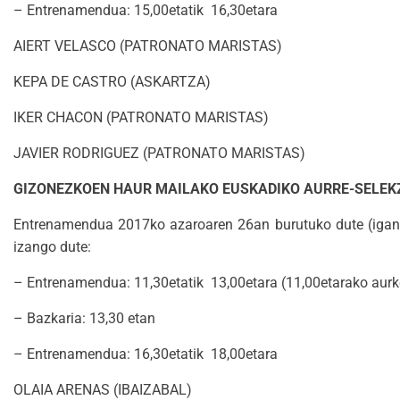
– Entrenamendua: 15,00etatik 16,30etara
AIERT VELASCO (PATRONATO MARISTAS)
KEPA DE CASTRO (ASKARTZA)
IKER CHACON (PATRONATO MARISTAS)
JAVIER RODRIGUEZ (PATRONATO MARISTAS)
GIZONEZKOEN HAUR MAILAKO EUSKADIKO AURRE-SELEK
Entrenamendua 2017ko azaroaren 26an burutuko dute (igandea
izango dute:
– Entrenamendua: 11,30etatik 13,00etara (11,00etarako aurk
– Bazkaria: 13,30 etan
– Entrenamendua: 16,30etatik 18,00etara
OLAIA ARENAS (IBAIZABAL)