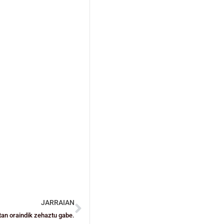
JARRAIAN
tan oraindik zehaztu gabe.