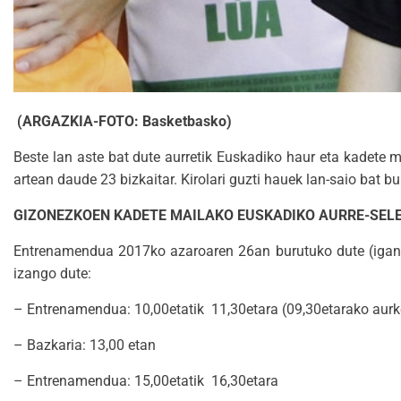
(ARGAZKIA-FOTO: Basketbasko)
Beste lan aste bat dute aurretik Euskadiko haur eta kadete
artean daude 23 bizkaitar. Kirolari guzti hauek lan-saio bat 
GIZONEZKOEN KADETE MAILAKO EUSKADIKO AURRE-SEL
Entrenamendua 2017ko azaroaren 26an burutuko dute (igandea
izango dute:
– Entrenamendua: 10,00etatik 11,30etara (09,30etarako aurk
– Bazkaria: 13,00 etan
– Entrenamendua: 15,00etatik 16,30etara