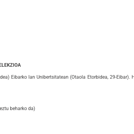
ELEKZIOA
) Eibarko lan Unibertsitatean (Otaola Etorbidea, 29-Eibar). 
eztu beharko da)