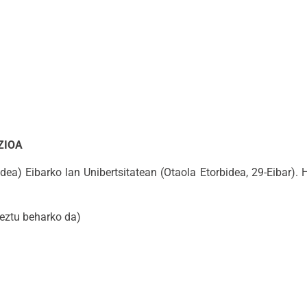
ZIOA
) Eibarko lan Unibertsitatean (Otaola Etorbidea, 29-Eibar). 
eztu beharko da)