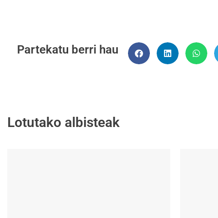
Partekatu berri hau
Lotutako albisteak