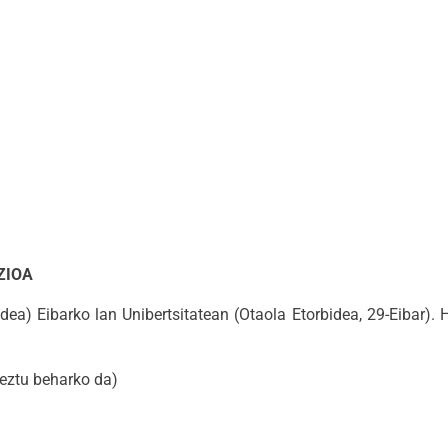
ZIOA
) Eibarko lan Unibertsitatean (Otaola Etorbidea, 29-Eibar). 
eztu beharko da)