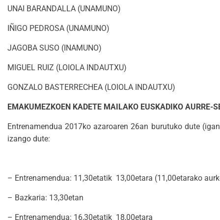
UNAI BARANDALLA (UNAMUNO)
IÑIGO PEDROSA (UNAMUNO)
JAGOBA SUSO (INAMUNO)
MIGUEL RUIZ (LOIOLA INDAUTXU)
GONZALO BASTERRECHEA (LOIOLA INDAUTXU)
EMAKUMEZKOEN KADETE MAILAKO EUSKADIKO AURRE-S
Entrenamendua 2017ko azaroaren 26an burutuko dute (igandea
izango dute:
– Entrenamendua: 11,30etatik 13,00etara (11,00etarako aurk
– Bazkaria: 13,30etan
– Entrenamendua: 16,30etatik 18,00etara