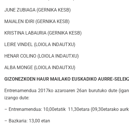
JUNE ZUBIAGA (GERNIKA KESB)
MAIALEN IDIRI (GERNIKA KESB)
KRISTINA LABAURIA (GERNIKA KESB)
LEIRE VINDEL (LOIOLA INDAUTXU)
HENAR COLINO (LOIOLA INDAUTXU)
ALBA MONGE (LOIOLA INDAUTXU)
GIZONEZKOEN HAUR MAILAKO EUSKADIKO AURRE-SELEK
Entrenamendua 2017ko azaroaren 26an burutuko dute (igandea
izango dute:
– Entrenamendua: 10,00etatik 11,30etara (09,30etarako aurk
– Bazkaria: 13,00 etan