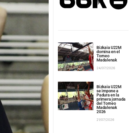
Bizkaia U22M
domina en el
Torneo
Madalenak
24/07/2026
Bizkaia U22M
se impone a
Padura en la
primera jornada
del Torneo
Madalenak
2026
21/07/2026