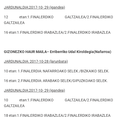
JARDUNALDIA:2017-10- 29 (igandea)
12 etan:1.FINALERDIKO GALTZAILEA/2.FINALERDIKO
GALTZAILEA
16 etan:1.FINALERDIKO IRABAZLEA/2.FINALERDIKO IRABAZLEA
GIZONEZKO HAUR MAILA– Erriberriko Udal Kiroldegia(Nafarroa)
JARDUNALDIA: 2017-10-28 (larunbata)
10 etan: 1.FINALERDIA: NAFARROAKO SELEK./BIZKAIKO SELEK.
16 etan: 2.FINALERDIA: ARABAKO SELEK/GIPUZKOAKO SELEK.
JARDUNALDIA:2017-10- 29 (igandea)
10 etan:1.FINALERDIKO GALTZAILEA/2.FINALERDIKO
GALTZAILEA
18 etan:1.FINALERDIKO IRABAZLEA/2.FINALERDIKO IRABAZLEA