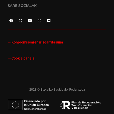
SARE SOZIALAK
⇒
Konpromisoaren irisgarritasuna
⇒
Cookie panela
2023 © Bizkaiko Saskibaloi Federazioa