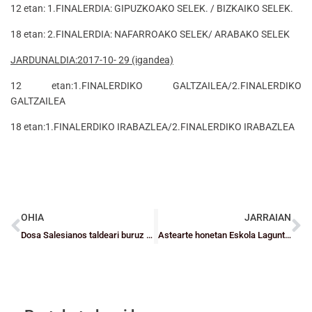
12 etan: 1.FINALERDIA: GIPUZKOAKO SELEK. / BIZKAIKO SELEK.
18 etan: 2.FINALERDIA: NAFARROAKO SELEK/ ARABAKO SELEK
JARDUNALDIA:2017-10- 29 (igandea)
12 etan:1.FINALERDIKO GALTZAILEA/2.FINALERDIKO
GALTZAILEA
18 etan:1.FINALERDIKO IRABAZLEA/2.FINALERDIKO IRABAZLEA
OHIA
JARRAIAN
Dosa Salesianos taldeari buruz hitz egitea tokatzen da…
Astearte honetan Eskola Laguntzailea Programaren bilera