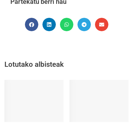
Partekatu berri hau
Lotutako albisteak