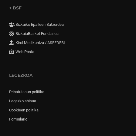
+ BSF
Bizkaiko Epaileen Batzordea
BizkaiaBasket Fundazioa
Kirol Medikuntza / ASFEDEBI
Web Posta
LEGEZKOA
Pribatutasun politika
Legezko abisua
Cookieen politika
Formulario