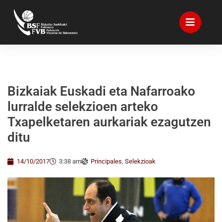
Bizkaiak Euskadi eta Nafarroako
lurralde selekzioen arteko
Txapelketaren aurkariak ezagutzen
ditu
14/10/2017
3:38 am
Principales
,
Selekzioak