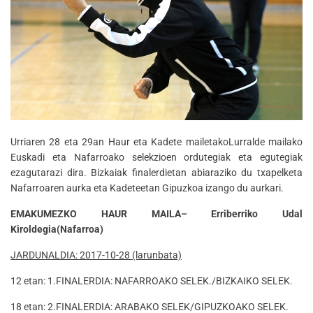
Urriaren 28 eta 29an Haur eta Kadete mailetakoLurralde mailako
Euskadi eta Nafarroako selekzioen ordutegiak eta egutegiak
ezagutarazi dira. Bizkaiak finalerdietan abiaraziko du txapelketa
Nafarroaren aurka eta Kadeteetan Gipuzkoa izango du aurkari.
EMAKUMEZKO HAUR MAILA– Erriberriko Udal
Kiroldegia(Nafarroa)
JARDUNALDIA: 2017-10-28 (larunbata)
12 etan: 1.FINALERDIA: NAFARROAKO SELEK./BIZKAIKO SELEK.
18 etan: 2.FINALERDIA: ARABAKO SELEK/GIPUZKOAKO SELEK.