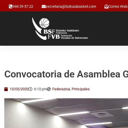
944 39 57 22
secretaria@bizkaiabasket.com
Correo Web
Convocatoria de Asamblea Ge
13/05/2020
6:13 pm
Federazioa
,
Principales