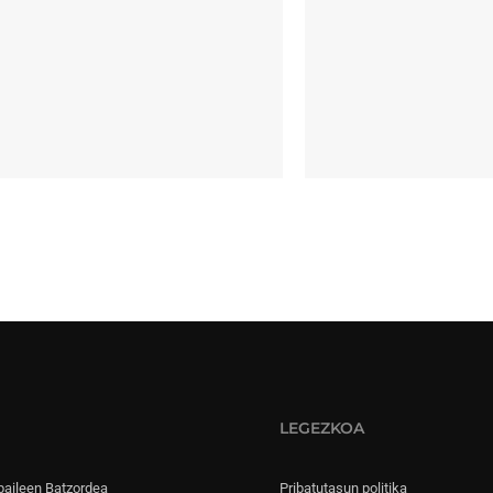
LEGEZKOA
paileen Batzordea
Pribatutasun politika