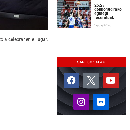
26/27
denboraldirako
egutegi
federatuak
17/07/2026
a celebrar en el lugar,
SARE SOZIALAK