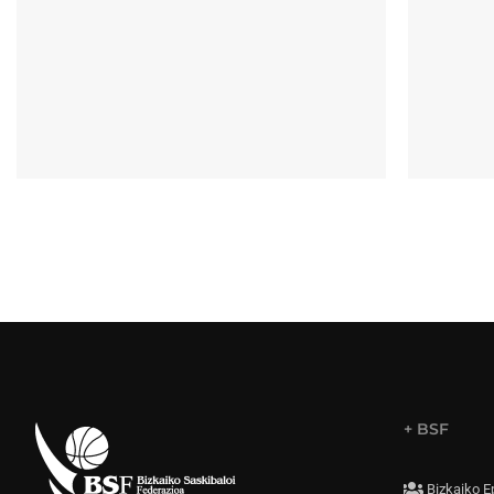
+ BSF
Bizkaiko E