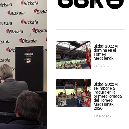
Bizkaia U22M
domina en el
Torneo
Madalenak
24/07/2026
Bizkaia U22M
se impone a
Padura en la
primera jornada
del Torneo
Madalenak
2026
21/07/2026