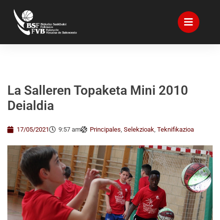
La Salleren Topaketa Mini 2010
Deialdia
17/05/2021
9:57 am
Principales
,
Selekzioak
,
Teknifikazioa