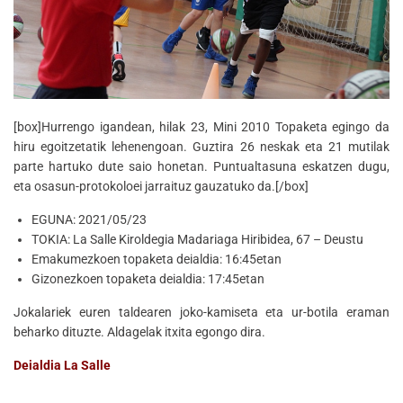
[box]Hurrengo igandean, hilak 23, Mini 2010 Topaketa egingo da
hiru egoitzetatik lehenengoan. Guztira 26 neskak eta 21 mutilak
parte hartuko dute saio honetan. Puntualtasuna eskatzen dugu,
eta osasun-protokoloei jarraituz gauzatuko da.[/box]
EGUNA: 2021/05/23
TOKIA: La Salle Kiroldegia Madariaga Hiribidea, 67 – Deustu
Emakumezkoen topaketa deialdia: 16:45etan
Gizonezkoen topaketa deialdia: 17:45etan
Jokalariek euren taldearen joko-kamiseta eta ur-botila eraman
beharko dituzte. Aldagelak itxita egongo dira.
Deialdia La Salle