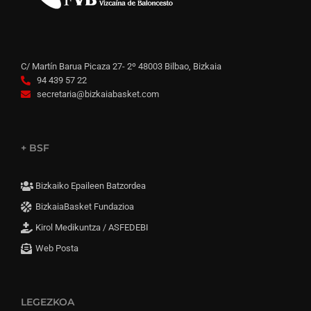
C/ Martín Barua Picaza 27- 2º 48003 Bilbao, Bizkaia
94 439 57 22
secretaria@bizkaiabasket.com
+ BSF
Bizkaiko Epaileen Batzordea
BizkaiaBasket Fundazioa
Kirol Medikuntza / ASFEDEBI
Web Posta
LEGEZKOA