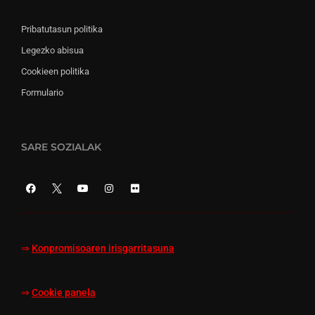
Pribatutasun politika
Legezko abisua
Cookieen politika
Formulario
SARE SOZIALAK
⇒
Konpromisoaren irisgarritasuna
⇒
Cookie panela