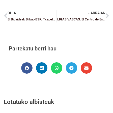
OHIA
JARRAIAN
El Bidaideak Bilbao BSR, Txapeldun!
LIGAS VASCAS: El Centro de Estudios Mikeldi Cadete estrena su casillero de triunfos
Partekatu berri hau
Lotutako albisteak