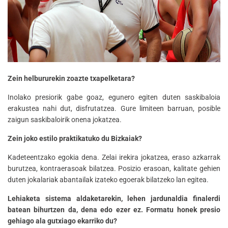
Zein helbururekin zoazte txapelketara?
Inolako presiorik gabe goaz, egunero egiten duten saskibaloia
erakustea nahi dut, disfrutatzea. Gure limiteen barruan, posible
zaigun saskibaloirik onena jokatzea.
Zein joko estilo praktikatuko du Bizkaiak?
Kadeteentzako egokia dena. Zelai irekira jokatzea, eraso azkarrak
burutzea, kontraerasoak bilatzea. Posizio erasoan, kalitate gehien
duten jokalariak abantailak izateko egoerak bilatzeko lan egitea.
Lehiaketa sistema aldaketarekin, lehen jardunaldia finalerdi
batean bihurtzen da, dena edo ezer ez. Formatu honek presio
gehiago ala gutxiago ekarriko du?