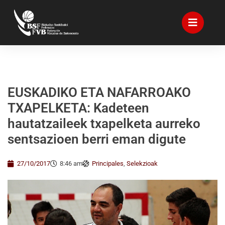
EUSKADIKO ETA NAFARROAKO
TXAPELKETA: Kadeteen
hautatzaileek txapelketa aurreko
sentsazioen berri eman digute
27/10/2017
8:46 am
Principales
,
Selekzioak