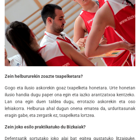
Zein helbururekin zoazte txapelketara?
Gogo eta ilusio askorekin goaz txapelketa honetara. Urte honetan
ilusio handia dugu paper ona egin eta iazko arantzatxoa kentzeko.
Lan ona egin duen taldea dugu, errotazio askorekin eta oso
lehiakorra. Helburua ahal dugun onena ematea da, urduritasunak
eragin gabe, eta zergatik ez, txapelketa lortzea.
Zein joko esilo praktikatuko du Bizkaiak?
Defentsatik sortutako joko alai bat egitea gustatuko litzaiguke,