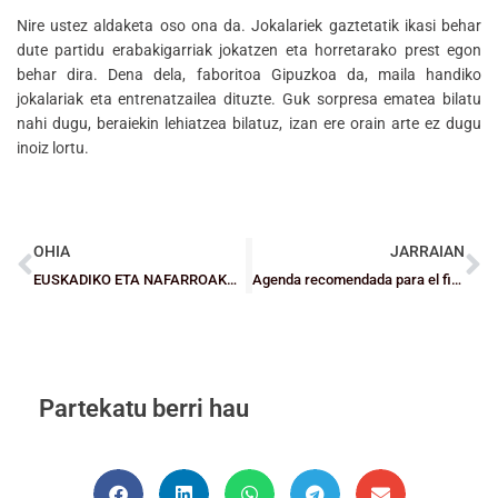
Nire ustez aldaketa oso ona da. Jokalariek gaztetatik ikasi behar
dute partidu erabakigarriak jokatzen eta horretarako prest egon
behar dira. Dena dela, faboritoa Gipuzkoa da, maila handiko
jokalariak eta entrenatzailea dituzte. Guk sorpresa ematea bilatu
nahi dugu, beraiekin lehiatzea bilatuz, izan ere orain arte ez dugu
inoiz lortu.
OHIA
JARRAIAN
EUSKADIKO ETA NAFARROAKO TXAPELKETA: Bizkaiko Haur mailako Selekzioen hautatzaileen espektatibak
Agenda recomendada para el fin de semana
Partekatu berri hau