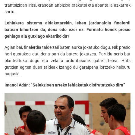
trantsizioan iritsi, erasoan anbizioa erakutsi eta abantaila azkarrak
sortu…
Lehiaketa sistema aldaketarekin, lehen jardunaldia finalerdi
batean bihurtzen da, dena edo ezer ez. Formatu honek presio
gehiago ala gutxiago ekarriko du?
Agian bai, finalerdia talde zail baten aurka jokatuko dugu. Nik presio
hori gustukoa dut, dena partidu batera jokatzea. Partidu serio bat
planteatuko dugu eta zelaira urduritasunik gabe irtetea. Huts
gutxien egiten duen taldeak izango du garaipena lortzeko helburu
nagusia.
Imanol Adán: “Selekzioen arteko lehiaketak disfrutatzeko dira”