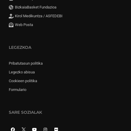
BizkaiaBasket Fundazioa
Kirol Medikuntza / ASFEDEBI
Web Posta
LEGEZKOA
Pribatutasun politika
Legezko abisua
Cookieen politika
Formulario
SARE SOZIALAK