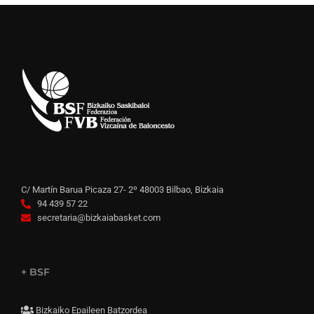
C/ Martín Barua Picaza 27- 2º 48003 Bilbao, Bizkaia
94 439 57 22
secretaria@bizkaiabasket.com
+ BSF
Bizkaiko Epaileen Batzordea