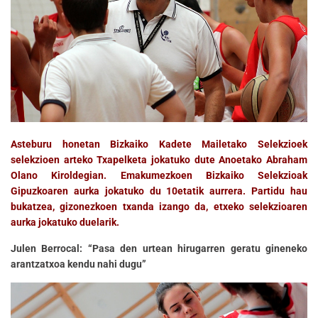
Asteburu honetan Bizkaiko Kadete Mailetako Selekzioek
selekzioen arteko Txapelketa jokatuko dute Anoetako Abraham
Olano Kiroldegian. Emakumezkoen Bizkaiko Selekzioak
Gipuzkoaren aurka jokatuko du 10etatik aurrera. Partidu hau
bukatzea, gizonezkoen txanda izango da, etxeko selekzioaren
aurka jokatuko duelarik.
Julen Berrocal: “Pasa den urtean hirugarren geratu gineneko
arantzatxoa kendu nahi dugu”