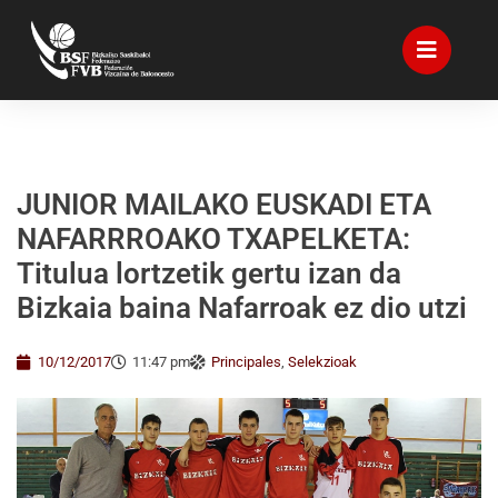
JUNIOR MAILAKO EUSKADI ETA
NAFARRROAKO TXAPELKETA:
Titulua lortzetik gertu izan da
Bizkaia baina Nafarroak ez dio utzi
10/12/2017
11:47 pm
Principales
,
Selekzioak