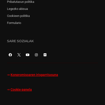
Pribatutasun politika
Legezko abisua
Cookieen politika
Formulario
SARE SOZIALAK
⇒
Konpromisoaren irisgarritasuna
⇒
Cookie panela