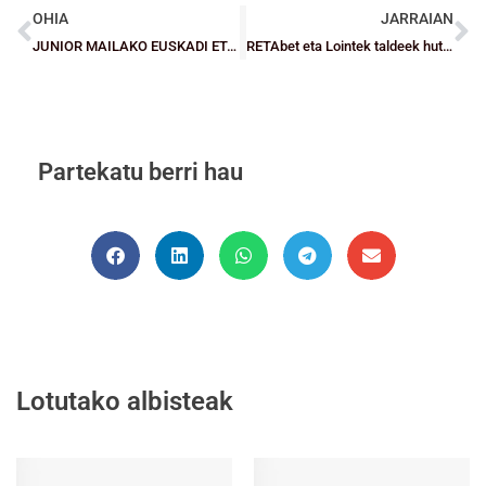
OHIA
JARRAIAN
JUNIOR MAILAKO EUSKADI ETA NAFARRROAKO TXAPELKETA: Azken laurden bikainari esker hirugarren postua lortu dute Bizkaitarrek Nafarroari irabazita
RETAbet eta Lointek taldeek huts egin dute eta gainontzeko bizkaitarrek aurrera jarraitzen dute garaipenak pilatuz
Partekatu berri hau
Lotutako albisteak