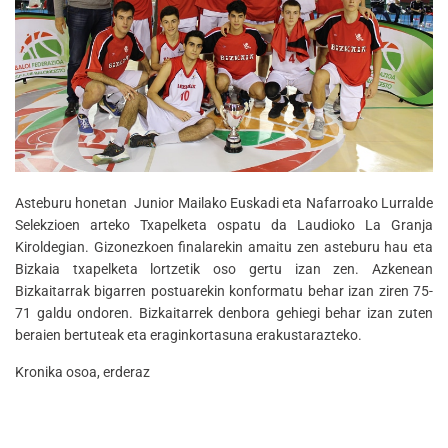
Asteburu honetan Junior Mailako Euskadi eta Nafarroako Lurralde
Selekzioen arteko Txapelketa ospatu da Laudioko La Granja
Kiroldegian. Gizonezkoen finalarekin amaitu zen asteburu hau eta
Bizkaia txapelketa lortzetik oso gertu izan zen. Azkenean
Bizkaitarrak bigarren postuarekin konformatu behar izan ziren 75-
71 galdu ondoren. Bizkaitarrek denbora gehiegi behar izan zuten
beraien bertuteak eta eraginkortasuna erakustarazteko.
Kronika osoa, erderaz