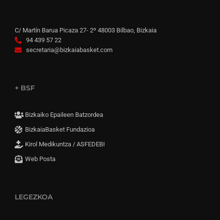
C/ Martín Barua Picaza 27- 2º 48003 Bilbao, Bizkaia
94 439 57 22
secretaria@bizkaiabasket.com
+ BSF
Bizkaiko Epaileen Batzordea
BizkaiaBasket Fundazioa
Kirol Medikuntza / ASFEDEBI
Web Posta
LEGEZKOA