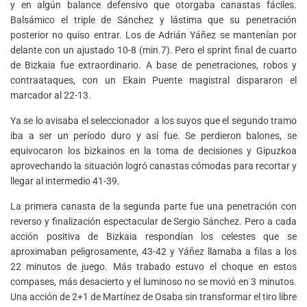
y en algún balance defensivo que otorgaba canastas fáciles.
Balsámico el triple de Sánchez y lástima que su penetración
posterior no quiso entrar. Los de Adrián Yáñez se mantenían por
delante con un ajustado 10-8 (min.7). Pero el sprint final de cuarto
de Bizkaia fue extraordinario. A base de penetraciones, robos y
contraataques, con un Ekain Puente magistral dispararon el
marcador al 22-13.
Ya se lo avisaba el seleccionador a los suyos que el segundo tramo
iba a ser un período duro y así fue. Se perdieron balones, se
equivocaron los bizkainos en la toma de decisiones y Gipuzkoa
aprovechando la situación logró canastas cómodas para recortar y
llegar al intermedio 41-39.
La primera canasta de la segunda parte fue una penetración con
reverso y finalización espectacular de Sergio Sánchez. Pero a cada
acción positiva de Bizkaia respondían los celestes que se
aproximaban peligrosamente, 43-42 y Yáñez llamaba a filas a los
22 minutos de juego. Más trabado estuvo el choque en estos
compases, más desacierto y el luminoso no se movió en 3 minutos.
Una acción de 2+1 de Martínez de Osaba sin transformar el tiro libre