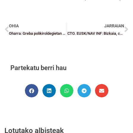
OHIA
JARRAIAN
Oharra: Greba polikiroldegietan – lehiaketak
CTO. EUSK/NAV INF: Bizkaia, campeona con autoridad
Partekatu berri hau
Lotutako albisteak