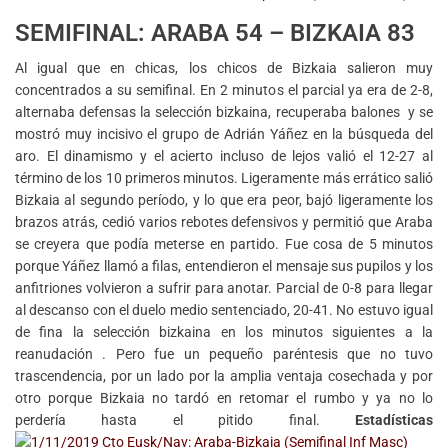
SEMIFINAL: ARABA 54 – BIZKAIA 83
Al igual que en chicas, los chicos de Bizkaia salieron muy
concentrados a su semifinal. En 2 minutos el parcial ya era de 2-8,
alternaba defensas la selección bizkaina, recuperaba balones y se
mostró muy incisivo el grupo de Adrián Yáñez en la búsqueda del
aro. El dinamismo y el acierto incluso de lejos valió el 12-27 al
término de los 10 primeros minutos. Ligeramente más errático salió
Bizkaia al segundo período, y lo que era peor, bajó ligeramente los
brazos atrás, cedió varios rebotes defensivos y permitió que Araba
se creyera que podía meterse en partido. Fue cosa de 5 minutos
porque Yáñez llamó a filas, entendieron el mensaje sus pupilos y los
anfitriones volvieron a sufrir para anotar. Parcial de 0-8 para llegar
al descanso con el duelo medio sentenciado, 20-41. No estuvo igual
de fina la selección bizkaina en los minutos siguientes a la
reanudación . Pero fue un pequeño paréntesis que no tuvo
trascendencia, por un lado por la amplia ventaja cosechada y por
otro porque Bizkaia no tardó en retomar el rumbo y ya no lo
perdería hasta el pitido final.
Estadísticas