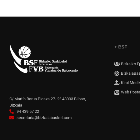
+ BSF
Bizkaiko E
BizkaiaBa
Kirol Medi
Web Post
C/ Martín Barua Picaza 27- 2º 48003 Bilbao,
Bizkaia
94 439 57 22
secretaria@bizkaiabasket.com