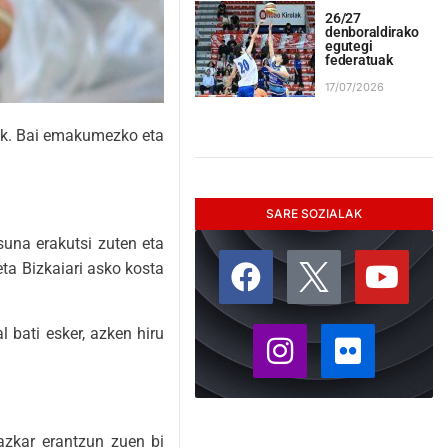
26/27
denboraldirako
egutegi
federatuak
17/07/2026
tik. Bai emakumezko eta
SARE SOZIALAK
suna erakutsi zuten eta
ta Bizkaiari asko kosta
l bati esker, azken hiru
azkar erantzun zuen bi