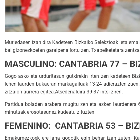
Muriedasen izan dira Kadeteen Bizkaiko Selekzioak eta emait
bai gizonezkoetan garaipena lortu zen. Txapelketetara zentzaz
MASCULINO: CANTABRIA 77 – BI
Gogo asko eta urduritasun gutxirekin irten zen kadeteen Bi
lehen laurden bukaeran markagailuak 13-24 adierazten zuen. B
zitzaion aurrera egitea.Atsedenaldira 39-37 iritsi ziren.
Partidua boladen arabera mugitu zen eta azken laurdenera 61-
minutuak erosotasunez kudeatu zituzten.
FEMENINO: CANTABRIA 53 – BIZ
Emakumezkoek ere lana gogotik egin behar izan zuten. Kant