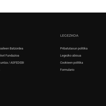
LEGEZKOA
paileen Batzordea
Pribatutasun politika
sket Fundazioa
Legezko abisua
kuntza / ASFEDEBI
Cookieen politika
a
Formulario