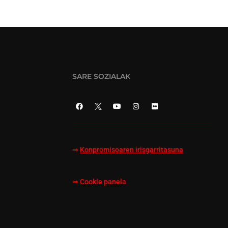
SARE SOZIALAK
⇒
Konpromisoaren irisgarritasuna
⇒
Cookie panela