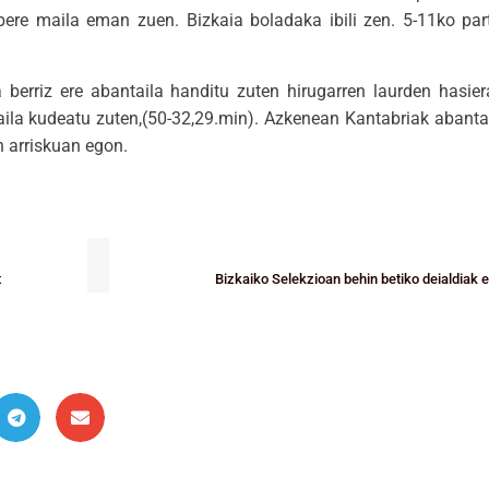
 bere maila eman zuen. Bizkaia boladaka ibili zen. 5-11ko part
berriz ere abantaila handitu zuten hirugarren laurden hasiera
ila kudeatu zuten,(50-32,29.min). Azkenean Kantabriak abantai
n arriskuan egon.
t
Bizkaiko Selekzioan behin betiko deialdiak