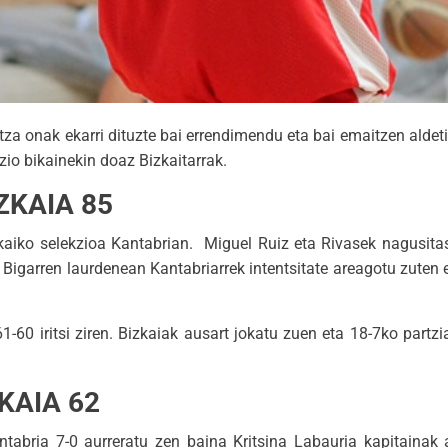
za onak ekarri dituzte bai errendimendu eta bai emaitzen alde
io bikainekin doaz Bizkaitarrak.
ZKAIA 85
zkaiko selekzioa Kantabrian. Miguel Ruiz eta Rivasek nagusita
igarren laurdenean Kantabriarrek intentsitate areagotu zuten e
60 iritsi ziren. Bizkaiak ausart jokatu zuen eta 18-7ko partzia
KAIA 62
abria 7-0 aurreratu zen baina Kritsina Labauria kapitainak 