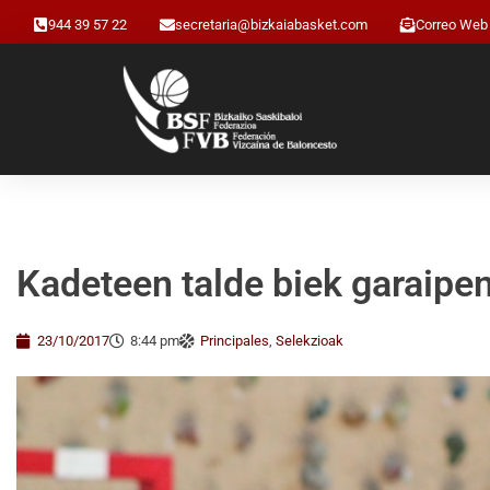
944 39 57 22
secretaria@bizkaiabasket.com
Correo Web
Kadeteen talde biek garaipen
23/10/2017
8:44 pm
Principales
,
Selekzioak