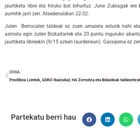
jaurtiketa libre eta hiruko bat bihurtuz. June Zubiagak ere
aurretik jarri zen. Atsedenaldian 22-32.
Julen Berrocalen taldeak ez zuen amaiera esturik nahi eta 
asmatu egin zuten Bizkaitarrek eta 20 puntu inguruko abanta
jaurtiketa libreekin (9/15 azken laurdenean). Garaipena ez ze
OHIA
Positiboa Lointek, GDKO Ibaizabal, HA Zornotza eta Bidaideak taldeentza
Partekatu berri hau