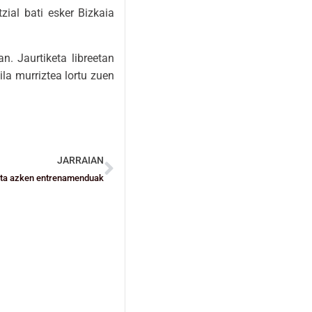
zial bati esker Bizkaia
n. Jaurtiketa libreetan
la murriztea lortu zuen
JARRAIAN
 eta azken entrenamenduak