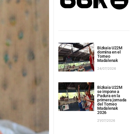
Bizkaia U22M
domina en el
Torneo
Madalenak
24/07/2026
Bizkaia U22M
se impone a
Padura en la
primera jornada
del Torneo
Madalenak
2026
21/07/2026