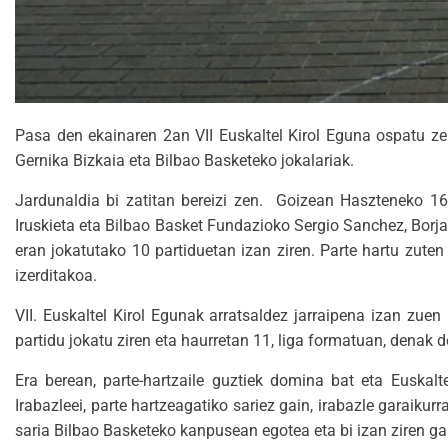
Pasa den ekainaren 2an VII Euskaltel Kirol Eguna ospatu ze
Gernika Bizkaia eta Bilbao Basketeko jokalariak.
Jardunaldia bi zatitan bereizi zen. Goizean Haszteneko 16
Iruskieta eta Bilbao Basket Fundazioko Sergio Sanchez, Borj
eran jokatutako 10 partiduetan izan ziren. Parte hartu zuten
izerditakoa.
VII. Euskaltel Kirol Egunak arratsaldez jarraipena izan zuen 
partidu jokatu ziren eta haurretan 11, liga formatuan, denak
Era berean, parte-hartzaile guztiek domina bat eta Euskal
Irabazleei, parte hartzeagatiko sariez gain, irabazle garaiku
saria Bilbao Basketeko kanpusean egotea eta bi izan ziren gar