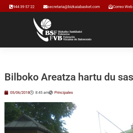
944 39 57 22
secretaria@bizkaiabasket.com
Correo Web
Bilboko Areatza hartu du sas
05/06/2018
8:45 am
Principales