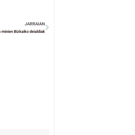
JARRAIAN
 minien Bizkaiko deialdiak