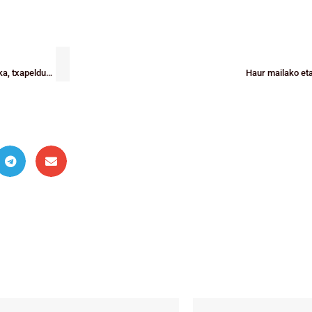
EUSKADIKO ESKOLARTEKO JOKOAK: SD Patronato, txapeldun, eta Gernika, txapeldunordea
Haur mailako eta