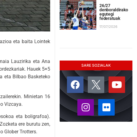
26/27
denboraldirako
egutegi
federatuak
17/07/2026
azioa eta baita Lointek
maia Lauzirika eta Ana
SARE SOZIALAK
 ordezkariak. Hauek 5×5
ra eta Bilbao Basketeko
tzailerekin. Minietan 16
io Vizcaya.
sokoa eta boligrafoa).
 Zozketa ere burutu zen,
o Glober Trotters.