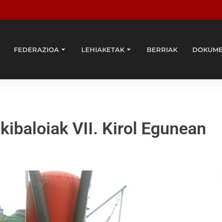
FEDERAZIOA
LEHIAKETAK
BERRIAK
DOKUM
kibaloiak VII. Kirol Egunean