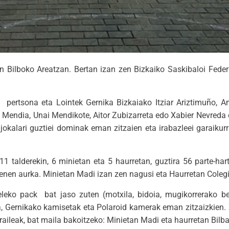
n Bilboko Areatzan. Bertan izan zen Bizkaiko Saskibaloi Feder
 pertsona eta Lointek Gernika Bizkaiako Itziar Ariztimuño, A
a Mendia, Unai Mendikote, Aitor Zubizarreta edo Xabier Nevreda
 jokalari guztiei dominak eman zitzaien eta irabazleei garaikur
11 talderekin, 6 minietan eta 5 haurretan, guztira 56 parte-har
 denen aurka. Minietan Madi izan zen nagusi eta Haurretan Coleg
teleko pack bat jaso zuten (motxila, bidoia, mugikorrerako be
rra, Gernikako kamisetak eta Polaroid kamerak eman zitzaizkien.
aileak, bat maila bakoitzeko: Minietan Madi eta haurretan Bilba