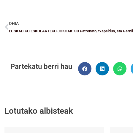
OHIA
Partekatu berri hau
Lotutako albisteak