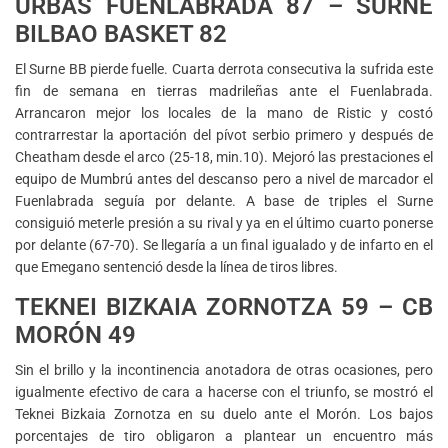
URBAS FUENLABRADA 87 – SURNE
BILBAO BASKET 82
El Surne BB pierde fuelle. Cuarta derrota consecutiva la sufrida este
fin de semana en tierras madrileñas ante el Fuenlabrada.
Arrancaron mejor los locales de la mano de Ristic y costó
contrarrestar la aportación del pívot serbio primero y después de
Cheatham desde el arco (25-18, min.10). Mejoró las prestaciones el
equipo de Mumbrú antes del descanso pero a nivel de marcador el
Fuenlabrada seguía por delante. A base de triples el Surne
consiguió meterle presión a su rival y ya en el último cuarto ponerse
por delante (67-70). Se llegaría a un final igualado y de infarto en el
que Emegano sentenció desde la línea de tiros libres.
TEKNEI BIZKAIA ZORNOTZA 59 – CB
MORÓN 49
Sin el brillo y la incontinencia anotadora de otras ocasiones, pero
igualmente efectivo de cara a hacerse con el triunfo, se mostró el
Teknei Bizkaia Zornotza en su duelo ante el Morón. Los bajos
porcentajes de tiro obligaron a plantear un encuentro más