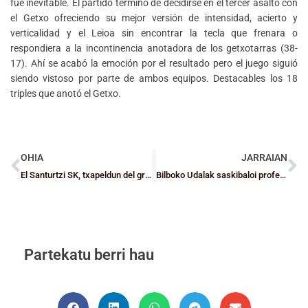
fue inevitable. El partido terminó de decidirse en el tercer asalto con
el Getxo ofreciendo su mejor versión de intensidad, acierto y
verticalidad y el Leioa sin encontrar la tecla que frenara o
respondiera a la incontinencia anotadora de los getxotarras (38-
17). Ahí se acabó la emoción por el resultado pero el juego siguió
siendo vistoso por parte de ambos equipos. Destacables los 18
triples que anotó el Getxo.
OHIA
JARRAIAN
El Santurtzi SK, txapeldun del grupo AA de la Liga EBA y billete directo para la Fase de Ascenso a LEB Plata
Bilboko Udalak saskibaloi profesionalerako gune bihurtuko du Artxandako Kiroldegiko Pabiloia
Partekatu berri hau