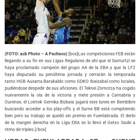
(FOTO: acb Photo – A Pacheco)
[box]Las competiciones FEB están
llegando a su fin en sus Ligas Regulares de ahí que el Santurtzi se
haya proclamado campeón del grupo AA de la EBA y que la LF2
haya disputado su penúltima jornada y cerrarán la temporada
tanto HGB Ausarta Barakaldo como GDKO Ibaizabal como locales,
pudiéndose despedir de sus aficiones. El Teknei Zornotza ha cogido
nuevamente la ola de la victoria y mete presión a Cantabria y
Ourense, el Lointek Gernika Bizkaia jugará este lunes en Bembibre
buscando acceder a los play-offs y el Surne BB está compitiendo
bien pero su trabajo se quedó sin premio en Fuenlabrada. El derbi
de la margen derecha en la Liga EBA se lo llevó el Getxo Saski a
ritmo de triples.[/box]