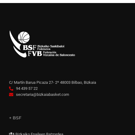
C/ Martín Barua Picaza 27- 2º 48003 Bilbao, Bizkaia
94 439 57 22
secretaria@bizkaiabasket.com
+ BSF
Bizkaiko Epaileen Batzordea