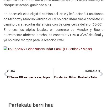
choque se acabó igualando a 51.
Entonces el Leioa eligió el camino del triple y le funcionó. Las dianas
de Mendez y Morcillo valieron el 63-55 pero Indar-Saski encontró el
camino para recortar distancias con balones cerca del aro (63-60).
Entonces los triples locales, en concreto de Mendez y Bueno
nuevamente abrieron brecha, en concreto 71-60 a 3’26” del final y
ya no hubo margen para la reacción rival.
OHIA
JARRAIAN
El Surne BB se queda sin play-offs en la prórroga y el Bidaideak Bilbao BSR acaba cuarto
Fundación Bilbao Basket y Tabirako Baqué, nuevos equipos de EBA
Partekatu berri hau