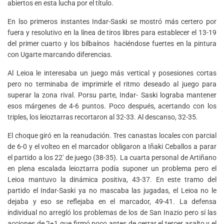
abiertos en esta lucha por el título.
En lso primeros instantes Indar-Saski se mostró más certero por
fuera y resolutivo en la línea de tiros libres para establecer el 13-19
del primer cuarto y los bilbaínos haciéndose fuertes en la pintura
con Ugarte marcando diferencias.
Al Leioa le interesaba un juego más vertical y posesiones cortas
pero no terminaba de imprimirle el ritmo deseado al juego para
superar la zona rival. Porsu parte, Indar- Saski lograba mantener
esos márgenes de 4-6 puntos. Poco después, acertando con los
triples, los leioztarras recortaron al 32-33. Al descanso, 32-35.
El choque giró en la reanudación. Tres canastas locales con parcial
de 6-0 y el volteo en el marcador obligaron a Iñaki Ceballos a parar
el partido a los 22′ de juego (38-35). La cuarta personal de Artiñano
en plena escalada leioztarra podía suponer un problema pero el
Leioa mantuvo la dinámica positiva, 43-37. En este tramo del
partido el Indar-Saski ya no mascaba las jugadas, el Leioa no le
dejaba y eso se reflejaba en el marcador, 49-41. La defensa
individual no arregló los problemas de los de San Inazio pero sí las
acciones de 2+1 que firmó poco antes de cerrar el tercer asalto y el