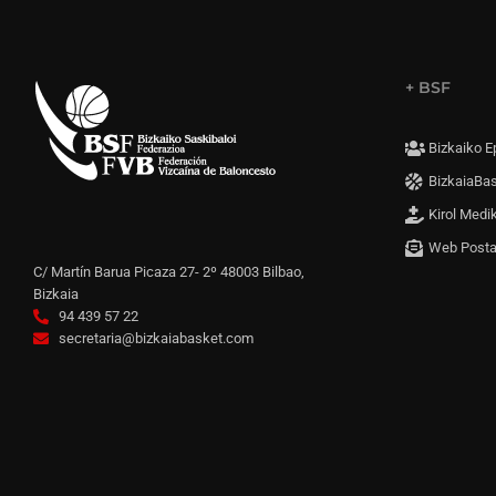
+ BSF
Bizkaiko E
BizkaiaBa
Kirol Medi
Web Post
C/ Martín Barua Picaza 27- 2º 48003 Bilbao,
Bizkaia
94 439 57 22
secretaria@bizkaiabasket.com