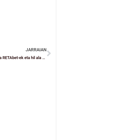
JARRAIAN
Sona handiko garaipena lortu du Lointek-ek, oso garrantzitsua RETAbet-ek eta hil ala bizikoa Zornotzak