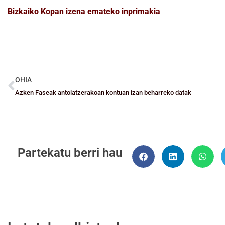
Bizkaiko Kopan izena emateko inprimakia
OHIA
Azken Faseak antolatzerakoan kontuan izan beharreko datak
Partekatu berri hau