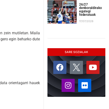
26/27
denboraldirako
egutegi
federatuak
17/07/2026
n zein mutiletan. Maila
z gero egin beharko dute
SARE SOZIALAK
data orientagarri hauek