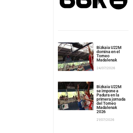
Bizkaia U22M
domina en el
Torneo
Madalenak
24/07/2026
Bizkaia U22M
se impone a
Padura en la
primera jornada
del Torneo
Madalenak
2026
21/07/2026