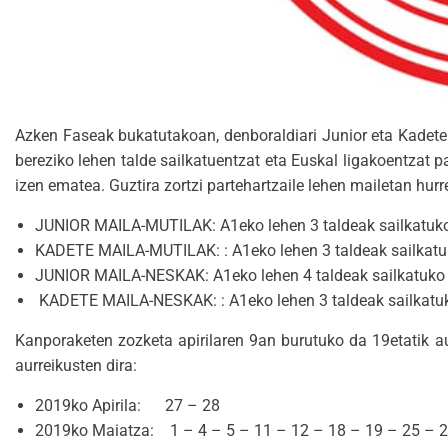
Azken Faseak bukatutakoan, denboraldiari Junior eta Kadete
bereziko lehen talde sailkatuentzat eta Euskal ligakoentzat p
izen ematea. Guztira zortzi partehartzaile lehen mailetan hur
JUNIOR MAILA-MUTILAK: A1eko lehen 3 taldeak sailkatuko d
KADETE MAILA-MUTILAK: : A1eko lehen 3 taldeak sailkatuko
JUNIOR MAILA-NESKAK: A1eko lehen 4 taldeak sailkatuko di
KADETE MAILA-NESKAK: : A1eko lehen 3 taldeak sailkatuko 
Kanporaketen zozketa apirilaren 9an burutuko da 19etatik au
aurreikusten dira:
2019ko Apirila: 27 – 28
2019ko Maiatza: 1 – 4 – 5 – 11 – 12 – 18 – 19 – 25 – 