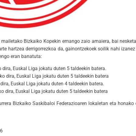
 mailetako Bizkaiko Kopekin emango zaio amaiera, bai nesketa
arte hartzea derrigorrezkoa da, gainontzekoek soilik nahi izane
rengo eran banatuta:
ira, Euskal Liga jokatu duten 5 taldeekin batera.
 dira, Euskal Liga jokatu duten 5 taldeekin batera
ra, Euskal Liga jokatu duten 4 taldeekin batera.
dira, Euskal Liga jokatu duten 5 taldeekin batera
rrera Bizkaiko Saskibaloi Federazioaren lokaletan eta honako 
26