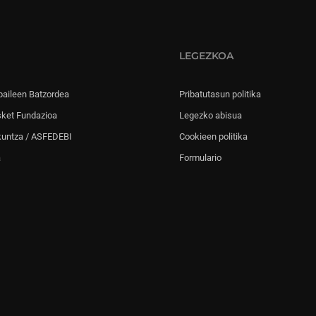
LEGEZKOA
paileen Batzordea
Pribatutasun politika
sket Fundazioa
Legezko abisua
kuntza / ASFEDEBI
Cookieen politika
a
Formulario