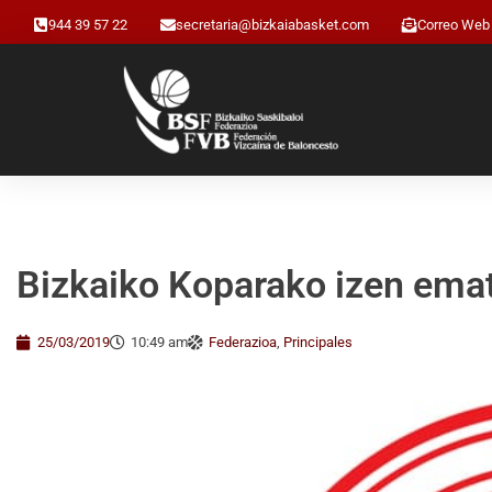
944 39 57 22
secretaria@bizkaiabasket.com
Correo Web
Bizkaiko Koparako izen ema
25/03/2019
10:49 am
Federazioa
,
Principales