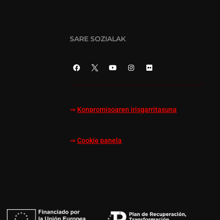
SARE SOZIALAK
⇒
Konpromisoaren irisgarritasuna
⇒
Cookie panela