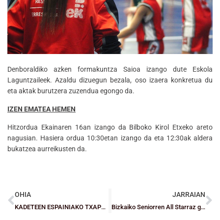
Denboraldiko azken formakuntza Saioa izango dute Eskola
Laguntzaileek. Azaldu dizuegun bezala, oso izaera konkretua du
eta aktak burutzera zuzendua egongo da.
IZEN EMATEA HEMEN
Hitzordua Ekainaren 16an izango da Bilboko Kirol Etxeko areto
nagusian. Hasiera ordua 10:30etan izango da eta 12:30ak aldera
bukatzea aurreikusten da.
OHIA
JARRAIAN
KADETEEN ESPAINIAKO TXAPELKETA: Loiola eta Gernikak agur esan diete txapelketari final zortzirenetan
Bizkaiko Seniorren All Starraz gozatu dute Paulesen