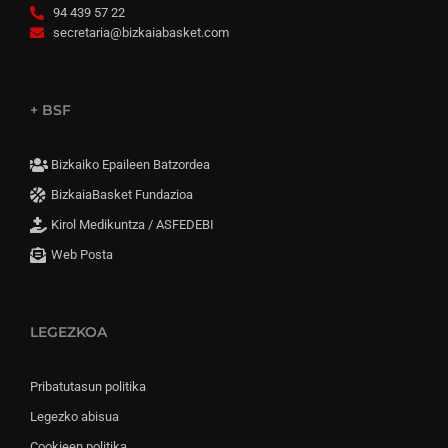
94 439 57 22
secretaria@bizkaiabasket.com
+ BSF
Bizkaiko Epaileen Batzordea
BizkaiaBasket Fundazioa
Kirol Medikuntza / ASFEDEBI
Web Posta
LEGEZKOA
Pribatutasun politika
Legezko abisua
Cookieen politika