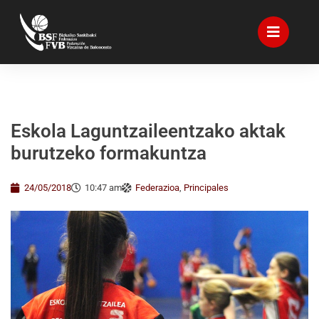
Eskola Laguntzaileentzako aktak
burutzeko formakuntza
24/05/2018
10:47 am
Federazioa
,
Principales