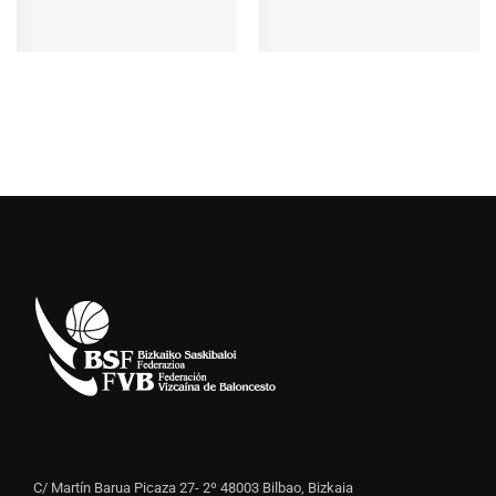
C/ Martín Barua Picaza 27- 2º 48003 Bilbao, Bizkaia