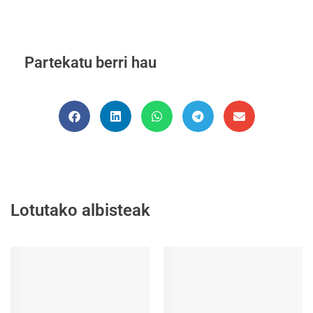
Partekatu berri hau
Lotutako albisteak