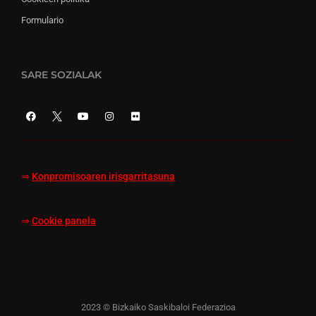
Formulario
SARE SOZIALAK
⇒
Konpromisoaren irisgarritasuna
⇒
Cookie panela
2023 © Bizkaiko Saskibaloi Federazioa