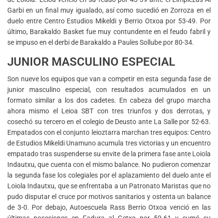
Garbi en un final muy igualado, así como sucedió en Zorroza en el
duelo entre Centro Estudios Mikeldi y Berrio Otxoa por 53-49. Por
último, Barakaldo Basket fue muy contundente en el feudo fabril y
se impuso en el derbi de Barakaldo a Paules Sollube por 80-34.
JUNIOR MASCULINO ESPECIAL
Son nueve los equipos que van a competir en esta segunda fase de
junior masculino especial, con resultados acumulados en un
formato similar a los dos cadetes. En cabeza del grupo marcha
ahora mismo el Leioa SBT con tres triunfos y dos derrotas, y
cosechó su tercero en el colegio de Deusto ante La Salle por 52-63.
Empatados con el conjunto leioztarra marchan tres equipos: Centro
de Estudios Mikeldi Unamuno acumula tres victorias y un encuentro
empatado tras suspenderse su envite de la primera fase ante Loiola
Indautxu, que cuenta con el mismo balance. No pudieron comenzar
la segunda fase los colegiales por el aplazamiento del duelo ante el
Loiola Indautxu, que se enfrentaba a un Patronato Maristas que no
pudo disputar el cruce por motivos sanitarios y ostenta un balance
de 3-0. Por debajo, Autoescuela Rass Berrio Otxoa venció en las
últimas posesiones en Fadura al Getxo por 59-61 y sumó su