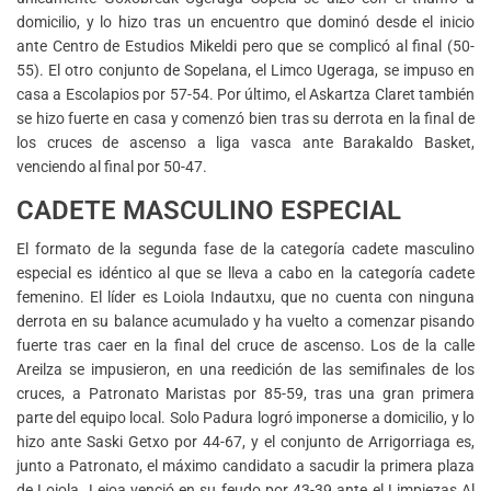
domicilio, y lo hizo tras un encuentro que dominó desde el inicio
ante Centro de Estudios Mikeldi pero que se complicó al final (50-
55). El otro conjunto de Sopelana, el Limco Ugeraga, se impuso en
casa a Escolapios por 57-54. Por último, el Askartza Claret también
se hizo fuerte en casa y comenzó bien tras su derrota en la final de
los cruces de ascenso a liga vasca ante Barakaldo Basket,
venciendo al final por 50-47.
CADETE MASCULINO ESPECIAL
El formato de la segunda fase de la categoría cadete masculino
especial es idéntico al que se lleva a cabo en la categoría cadete
femenino. El líder es Loiola Indautxu, que no cuenta con ninguna
derrota en su balance acumulado y ha vuelto a comenzar pisando
fuerte tras caer en la final del cruce de ascenso. Los de la calle
Areilza se impusieron, en una reedición de las semifinales de los
cruces, a Patronato Maristas por 85-59, tras una gran primera
parte del equipo local. Solo Padura logró imponerse a domicilio, y lo
hizo ante Saski Getxo por 44-67, y el conjunto de Arrigorriaga es,
junto a Patronato, el máximo candidato a sacudir la primera plaza
de Loiola. Leioa venció en su feudo por 43-39 ante el Limpiezas Al