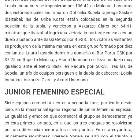
Loiola Indautxu y se impusieron por 106-42 en Maloste. Las otras
dos victorias locales las firmaron Opticalia Sopela Ugeraga Saski e
Ibaizabal; las de Uribe Kosta están colocadas en la segunda
posición de la tabla, y vencieron a Askartza Claret por 64-41,
mientras que Ibaizabal logró una victoria importante en casa en un
duelo ajustado ante Saski Getxo por 45-38. Dos victorias visitantes
se produjeron de la misma manera en este grupo formado por diez
conjuntos: Lauro Ikastola dominó a domicilio al Bar Portu OSK por
37-75 en Ruperto Medina, y Atxuri Unamuno se llevó un duelo muy
igualado ante el Getxo Saski en Fadura por 50-53. Tras las de
Sopela, un trío de equipos persiguen a la dupla de cabecera: Loiola
Indautxu, Askartza Claret y Atxuri Unamuno.
JUNIOR FEMENINO ESPECIAL
Siete equipos competirán en esta segunda fase, partiendo desde
cero, en la máxima categoría regional de junior femenino especial.
La igualdad y emoción que contendrá el grupo se demostraron ya
en esta primera jornada, en la que los tres choques se resolvieron
por una diferencia menor a los cinco puntos. En esta coyuntura,
únicamente Goxobreak Ugeraga Sopela se alzó con el triunfo a