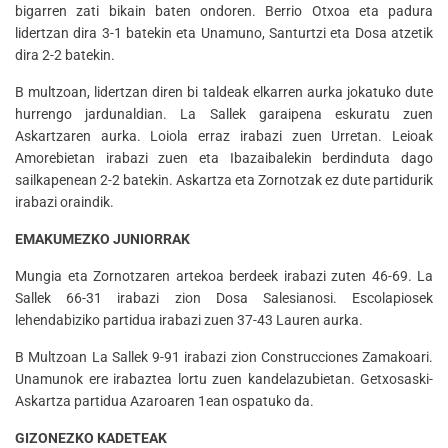
bigarren zati bikain baten ondoren. Berrio Otxoa eta padura
lidertzan dira 3-1 batekin eta Unamuno, Santurtzi eta Dosa atzetik
dira 2-2 batekin.
B multzoan, lidertzan diren bi taldeak elkarren aurka jokatuko dute
hurrengo jardunaldian. La Sallek garaipena eskuratu zuen
Askartzaren aurka. Loiola erraz irabazi zuen Urretan. Leioak
Amorebietan irabazi zuen eta Ibazaibalekin berdinduta dago
sailkapenean 2-2 batekin. Askartza eta Zornotzak ez dute partidurik
irabazi oraindik.
EMAKUMEZKO JUNIORRAK
Mungia eta Zornotzaren artekoa berdeek irabazi zuten 46-69. La
Sallek 66-31 irabazi zion Dosa Salesianosi. Escolapiosek
lehendabiziko partidua irabazi zuen 37-43 Lauren aurka.
B Multzoan La Sallek 9-91 irabazi zion Construcciones Zamakoari.
Unamunok ere irabaztea lortu zuen kandelazubietan. Getxosaski-
Askartza partidua Azaroaren 1ean ospatuko da.
GIZONEZKO KADETEAK