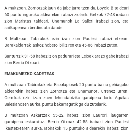
A multzoan, Zornotzak jaun da jabe jarraitzen du, Loyola B taldeari
60 puntu inguruko aldearekin irabazi ziolarik. Getxok 72-48 irabazi
zion Maristas taldeari. Unamunok La Salleri irabazi zion, eta
sailkapenean berdinduta daude.
B Multzoan Tabirakok ezin izan zion Paulesi irabazi etxean.
Barakaldarrak askoz hobeto ibili ziren eta 45-86 irabazi zuten.
Santurtzik 31-58 irabazi zion padurari eta Leioak arazo gabe irabazi
zion Berrio Otxoari.
EMAKUMEZKO KADETEAK
A multzoan Tabirakok eta Escolapiosek 20 puntu baino gehiagoko
aldearekin irabazi zien Zornotza eta Unamunori, urrenez urren.
Gernikak ezin izan zuen lehendabiziko garaipena lortu Aguilas
Salesianosen aurka, puntu bakarragatik galdu zutelarik.
B multzoan Askartzak 55-22 irabazi zion Laurori, laugarren
garaipena eskuratuz. Berrio Otxoak 42-55 irabazi zion Paulesi
Ikastetxearen aurka.Tabirakok 15 puntuko aldearekin irabazi zion