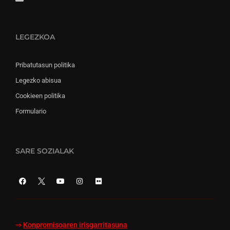
LEGEZKOA
Pribatutasun politika
Legezko abisua
Cookieen politika
Formulario
SARE SOZIALAK
⇒
Konpromisoaren irisgarritasuna