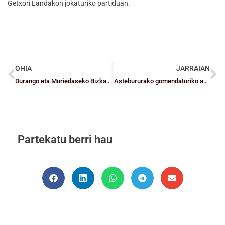
Getxori Landakon jokaturiko partiduan.
OHIA
JARRAIAN
Durango eta Muriedaseko Bizkaiko Selekzioentzat behin betiko test-a
Astebururako gomendaturiko agenda
Partekatu berri hau