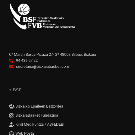
C/ Martín Barua Picaza 27- 2º 48003 Bilbao, Bizkaia
94 439 57 22
secretaria@bizkaiabasket.com
+ BSF
Bizkaiko Epaileen Batzordea
BizkaiaBasket Fundazioa
Kirol Medikuntza / ASFEDEBI
Web Posta