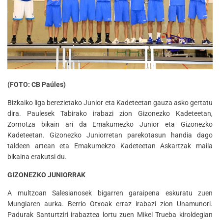
(FOTO: CB Paúles)
Bizkaiko liga berezietako Junior eta Kadeteetan gauza asko gertatu
dira. Paulesek Tabirako irabazi zion Gizonezko Kadeteetan,
Zornotza bikain ari da Emakumezko Junior eta Gizonezko
Kadeteetan. Gizonezko Juniorretan parekotasun handia dago
taldeen artean eta Emakumekzo Kadeteetan Askartzak maila
bikaina erakutsi du.
GIZONEZKO JUNIORRAK
A multzoan Salesianosek bigarren garaipena eskuratu zuen
Mungiaren aurka. Berrio Otxoak erraz irabazi zion Unamunori.
Padurak Santurtziri irabaztea lortu zuen Mikel Trueba kiroldegian