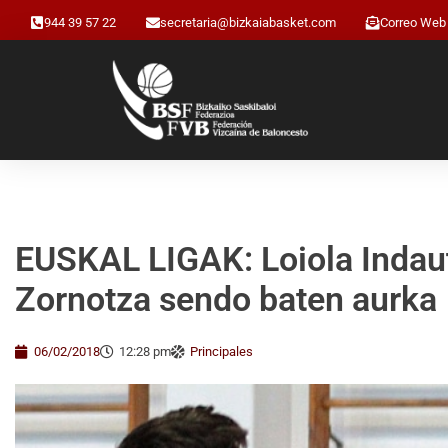
944 39 57 22
secretaria@bizkaiabasket.com
Correo Web
EUSKAL LIGAK: Loiola Indaut
Zornotza sendo baten aurka
06/02/2018
12:28 pm
Principales