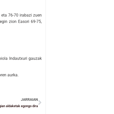
 eta 76-70 irabazi zuen
egin zion Easori 69-75,
oiola Indautxuri gauzak
oren aurka.
JARRAIAN
gian aldaketak egongo dira