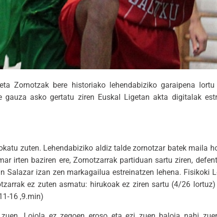
eta Zornotzak bere historiako lehendabiziko garaipena lortu
e gauza asko gertatu ziren Euskal Ligetan akta digitalak estr
okatu zuten. Lehendabiziko aldiz talde zornotzar batek maila h
mar irten baziren ere, Zornotzarrak partiduan sartu ziren, defe
an Salazar izan zen markagailua estreinatzen lehena. Fisikoki
otzarrak ez zuten asmatu: hirukoak ez ziren sartu (4/26 lortuz)
11-16 ,9.min)
 zuen. Loiola ez zegoen eroso eta ezi zuen baloia nahi zuen t