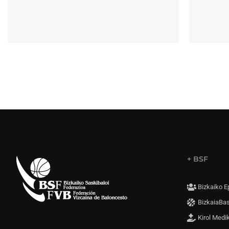
+ BSF
Bizkaiko E
BizkaiaBa
Kirol Medi