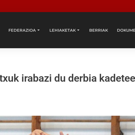
FEDERAZIOA
LEHIAKETAK
BERRIAK
DOKUM
xuk irabazi du derbia kadete