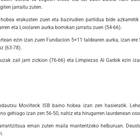
iten jarraitu zuten.
 hobea erakusten zuen eta bazirudien partidua bide azkarretik 
ren eta Loiolaren aurka borrokan jarraitu zuen (54-66).
tean ezin izan zuen Fundacion 5+11 taldearen aurka, izan ere
uz (63-78).
ak zail jarri zizkion (76-66) eta Limpiezas Al Garbik ezin iz
a Indautxu Movilteck ISB baino hobea izan zen hasieratik. Leh
 gehiago izan zen 56-50, nahiz eta hirugarren laurdenean oso tx
garrantzitsua eman zuten maila mantentzeko helburuan. Deust
i.