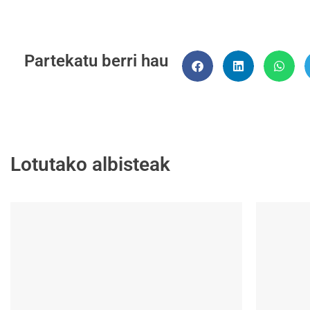
Partekatu berri hau
Lotutako albisteak