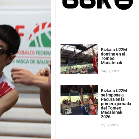
Bizkaia U22M
domina en el
Torneo
Madalenak
24/07/2026
Bizkaia U22M
se impone a
Padura en la
primera jornada
del Torneo
Madalenak
2026
21/07/2026