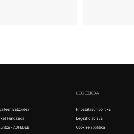
LEGEZKOA
paileen Batzordea
Pribatutasun politika
sket Fundazioa
Legezko abisua
kuntza / ASFEDEBI
Cookieen politika