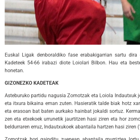
Euskal Ligak denboraldiko fase erabakigarrian sartu dira 
Kadeteek 54-66 irabazi diote Loiolari Bilbon. Hau eta best
honetan.
GIZONEZKO KADETEAK
Asteburuko partidu nagusia Zornotzak eta Loiola Indautxuk j
eta itxura bikaina eman zuten. Hasieratik talde biak hotz xa
eta erasoan bat baten aurkako hainbat jokaldi sortuz. Kerm
zen eta etxekoek urrunetik jaurtitzen hasi ziren eta hor zorn
beldurraren erruz, Indautxukoek abantaila hartzen hasi ziren (
Zornotzak hori gainditu zuenean abantaila murriztea lortu