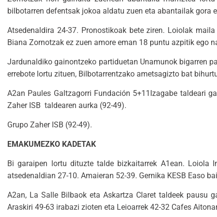
bilbotarren defentsak jokoa aldatu zuen eta abantailak gora eg
Atsedenaldira 24-37. Pronostikoak bete ziren. Loiolak maila
Biana Zornotzak ez zuen amore eman 18 puntu azpitik ego nar
Jardunaldiko gainontzeko partiduetan Unamunok bigarren par
errebote lortu zituen, Bilbotarrentzako ametsagizto bat bihurt
A2an Paules Galtzagorri Fundación 5+11Izagabe taldeari gauz
Zaher ISB taldearen aurka (92-49).
Grupo Zaher ISB (92-49).
EMAKUMEZKO KADETAK
Bi garaipen lortu dituzte talde bizkaitarrek A1ean. Loiol
atsedenaldian 27-10. Amaieran 52-39. Gernika KESB Easo baino
A2an, La Salle Bilbaok eta Askartza Claret taldeek pausu 
Araskiri 49-63 irabazi zioten eta Leioarrek 42-32 Cafes Aitonar