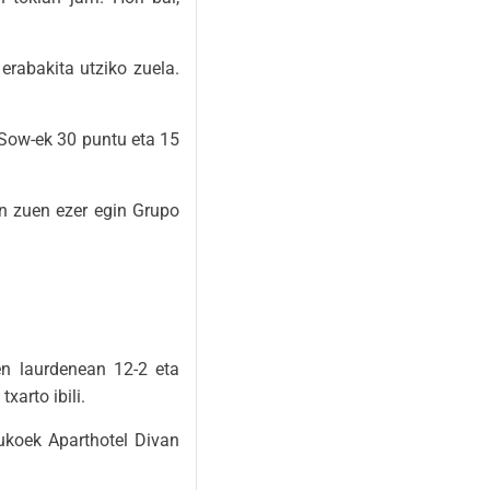
erabakita utziko zuela.
 Sow-ek 30 puntu eta 15
an zuen ezer egin Grupo
en laurdenean 12-2 eta
arto ibili.
ukoek Aparthotel Divan