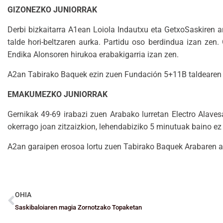
GIZONEZKO JUNIORRAK
Derbi bizkaitarra A1ean Loiola Indautxu eta GetxoSaskiren a
talde hori-beltzaren aurka. Partidu oso berdindua izan zen.
Endika Alonsoren hirukoa erabakigarria izan zen.
A2an Tabirako Baquek ezin zuen Fundación 5+11B taldearen a
EMAKUMEZKO JUNIORRAK
Gernikak 49-69 irabazi zuen Arabako lurretan Electro Alavesa
okerrago joan zitzaizkion, lehendabiziko 5 minutuak baino ez
A2an garaipen erosoa lortu zuen Tabirako Baquek Arabaren aur
OHIA
Saskibaloiaren magia Zornotzako Topaketan