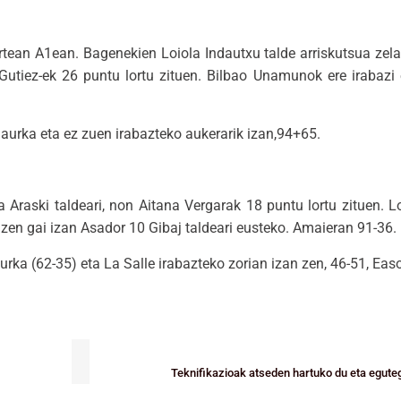
rtean A1ean. Bagenekien Loiola Indautxu talde arriskutsua zela
 Gutiez-ek 26 puntu lortu zituen. Bilbao Unamunok ere irabazi 
urka eta ez zuen irabazteko aukerarik izan,94+65.
 Araski taldeari, non Aitana Vergarak 18 puntu lortu zituen. L
 zen gai izan Asador 10 Gibaj taldeari eusteko. Amaieran 91-36.
ka (62-35) eta La Salle irabazteko zorian izan zen, 46-51, Eas
Teknifikazioak atseden hartuko du eta egute