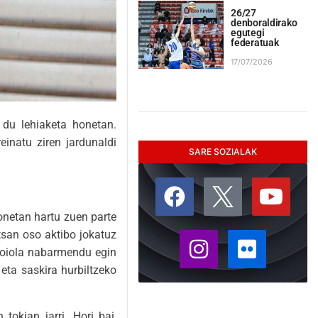
26/27
denboraldirako
egutegi
federatuak
17/07/2026
 du lehiaketa honetan.
einatu ziren jardunaldi
SARE SOZIALAK
onetan hartu zuen parte
ntsan oso aktibo jokatuz
 Loiola nabarmendu egin
 eta saskira hurbiltzeko
okian jarri. Hori bai,