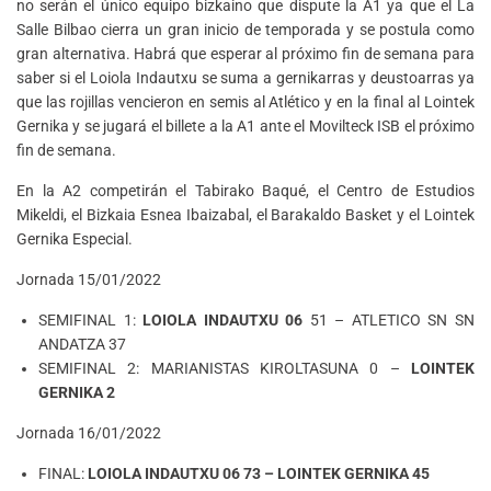
no serán el único equipo bizkaino que dispute la A1 ya que el La
Salle Bilbao cierra un gran inicio de temporada y se postula como
gran alternativa. Habrá que esperar al próximo fin de semana para
saber si el Loiola Indautxu se suma a gernikarras y deustoarras ya
que las rojillas vencieron en semis al Atlético y en la final al Lointek
Gernika y se jugará el billete a la A1 ante el Movilteck ISB el próximo
fin de semana.
En la A2 competirán el Tabirako Baqué, el Centro de Estudios
Mikeldi, el Bizkaia Esnea Ibaizabal, el Barakaldo Basket y el Lointek
Gernika Especial.
Jornada 15/01/2022
SEMIFINAL 1:
LOIOLA INDAUTXU 06
51 – ATLETICO SN SN
ANDATZA 37
SEMIFINAL 2: MARIANISTAS KIROLTASUNA 0 –
LOINTEK
GERNIKA 2
Jornada 16/01/2022
FINAL:
LOIOLA INDAUTXU 06 73 –
LOINTEK GERNIKA 45