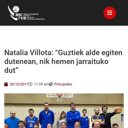
Natalia Villota: “Guztiek alde egiten
dutenean, nik hemen jarraituko
dut”
20/10/2017
11:09 am
Principales