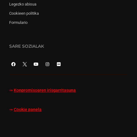
Legezko abisua
Cookieen politika
Formulario
SARE SOZIALAK
⇒
Konpromisoaren irisgarritasuna
⇒
Cookie panela