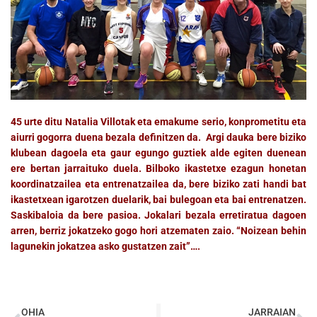
45 urte ditu Natalia Villotak eta emakume serio, konprometitu eta
aiurri gogorra duena bezala definitzen da. Argi dauka bere biziko
klubean dagoela eta gaur egungo guztiek alde egiten duenean
ere bertan jarraituko duela. Bilboko ikastetxe ezagun honetan
koordinatzailea eta entrenatzailea da, bere biziko zati handi bat
ikastetxean igarotzen duelarik, bai bulegoan eta bai entrenatzen.
Saskibaloia da bere pasioa. Jokalari bezala erretiratua dagoen
arren, berriz jokatzeko gogo hori atzematen zaio. “Noizean behin
lagunekin jokatzea asko gustatzen zait”….
OHIA
JARRAIAN