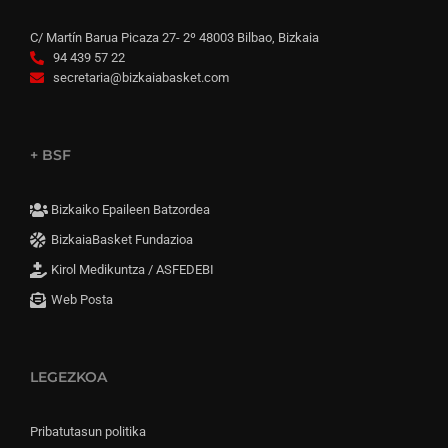
C/ Martín Barua Picaza 27- 2º 48003 Bilbao, Bizkaia
94 439 57 22
secretaria@bizkaiabasket.com
+ BSF
Bizkaiko Epaileen Batzordea
BizkaiaBasket Fundazioa
Kirol Medikuntza / ASFEDEBI
Web Posta
LEGEZKOA
Pribatutasun politika