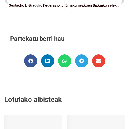
Sestaoko I. Graduko Federazio Kurtsoko notak
Emakumezkoen Bizkaiko selekzioak irabazi du Durangoko Haur mailako Torneoa
Partekatu berri hau
Lotutako albisteak