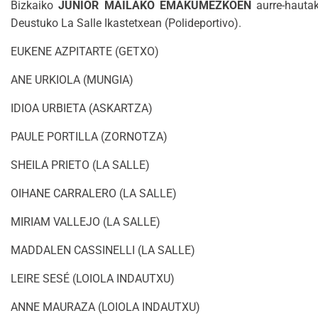
Bizkaiko
JUNIOR
MAILAKO
EMAKUM
EZKOEN
aurre-hautak
Deustuko La Salle Ikastetxean (Polideportivo).
EUKENE AZPITARTE (GETXO)
ANE URKIOLA (MUNGIA)
IDIOA URBIETA (ASKARTZA)
PAULE PORTILLA (ZORNOTZA)
SHEILA PRIETO (LA SALLE)
OIHANE CARRALERO (LA SALLE)
MIRIAM VALLEJO (LA SALLE)
MADDALEN CASSINELLI (LA SALLE)
LEIRE SESÉ (LOIOLA INDAUTXU)
ANNE MAURAZA (LOIOLA INDAUTXU)