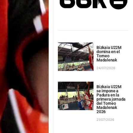
Bizkaia U22M
domina en el
Torneo
Madalenak
24/07/2026
Bizkaia U22M
se impone a
Padura en la
primera jornada
del Torneo
Madalenak
2026
21/07/2026