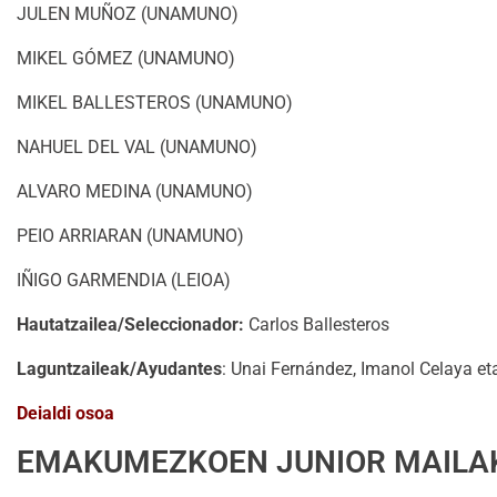
JULEN MUÑOZ (UNAMUNO)
MIKEL GÓMEZ (UNAMUNO)
MIKEL BALLESTEROS (UNAMUNO)
NAHUEL DEL VAL (UNAMUNO)
ALVARO MEDINA (UNAMUNO)
PEIO ARRIARAN (UNAMUNO)
IÑIGO GARMENDIA (LEIOA)
Hautatzailea/Seleccionador:
Carlos Ballesteros
Laguntzaileak/Ayudantes
: Unai Fernández, Imanol Celaya e
Deialdi osoa
EMAKUMEZKOEN JUNIOR MAILAK