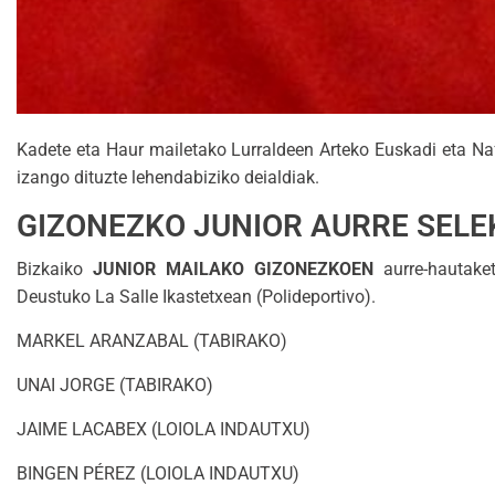
Kadete eta Haur mailetako Lurraldeen Arteko Euskadi eta N
izango dituzte lehendabiziko deialdiak.
GIZONEZKO JUNIOR AURRE SELE
Bizkaiko
JUNIOR
MAILAKO
GIZON
EZKOEN
aurre-hautake
Deustuko La Salle Ikastetxean (Polideportivo).
MARKEL ARANZABAL (TABIRAKO)
UNAI JORGE (TABIRAKO)
JAIME LACABEX (LOIOLA INDAUTXU)
BINGEN PÉREZ (LOIOLA INDAUTXU)