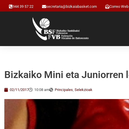
944 39 57 22
secretaria@bizkaiabasket.com
Correo Web
Bizkaiko Mini eta Juniorren 
02/11/2017
10:08 am
Principales
,
Selekzioak