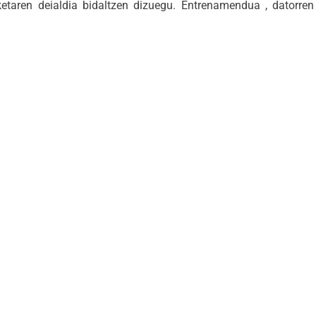
etaren deialdia bidaltzen dizuegu. Entrenamendua , datorre