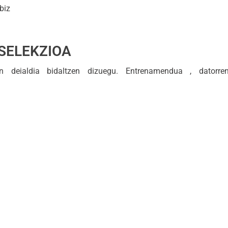
biz
SELEKZIOA
en deialdia bidaltzen dizuegu. Entrenamendua , datorr