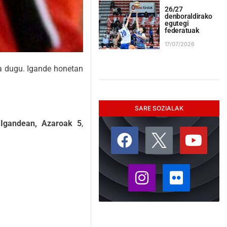
26/27
denboraldirako
egutegi
federatuak
17/07/2026
a dugu. Igande honetan
SARE SOZIALAK
n
Igandean,
Azaroa
k
5
,