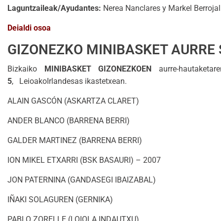
Laguntzaileak/Ayudantes:
Nerea Nanclares y Markel Berrojal
Deialdi osoa
GIZONEZKO MINIBASKET AURRE 
Bizkaiko
MINIBASKET
GIZON
EZKOEN
aurre-hautaketar
5
, LeioakoIrlandesas ikastetxean.
ALAIN GASCÓN (ASKARTZA CLARET)
ANDER BLANCO (BARRENA BERRI)
GALDER MARTINEZ (BARRENA BERRI)
ION MIKEL ETXARRI (BSK BASAURI) – 2007
JON PATERNINA (GANDASEGI IBAIZABAL)
IÑAKI SOLAGUREN (GERNIKA)
PABLO ZORELLE (LOIOLA INDAUTXU)