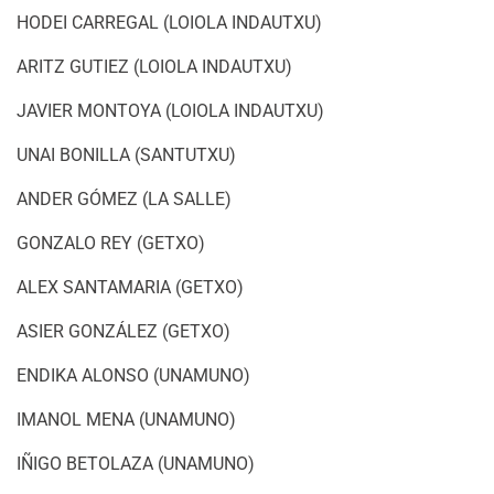
HODEI CARREGAL (LOIOLA INDAUTXU)
ARITZ GUTIEZ (LOIOLA INDAUTXU)
JAVIER MONTOYA (LOIOLA INDAUTXU)
UNAI BONILLA (SANTUTXU)
ANDER GÓMEZ (LA SALLE)
GONZALO REY (GETXO)
ALEX SANTAMARIA (GETXO)
ASIER GONZÁLEZ (GETXO)
ENDIKA ALONSO (UNAMUNO)
IMANOL MENA (UNAMUNO)
IÑIGO BETOLAZA (UNAMUNO)