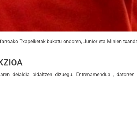
afarroako Txapelketak bukatu ondoren, Junior eta Minien txand
KZIOA
taren deialdia bidaltzen dizuegu. Entrenamendua , datorre