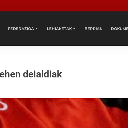
FEDERAZIOA
LEHIAKETAK
BERRIAK
DOKUM
lehen deialdiak