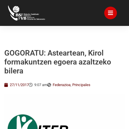
GOGORATU: Asteartean, Kirol
formakuntzen egoera azaltzeko
bilera
27/11/2017
9:07 am
Federazioa
,
Principales