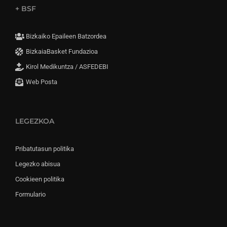
+ BSF
Bizkaiko Epaileen Batzordea
BizkaiaBasket Fundazioa
Kirol Medikuntza / ASFEDEBI
Web Posta
LEGEZKOA
Pribatutasun politika
Legezko abisua
Cookieen politika
Formulario