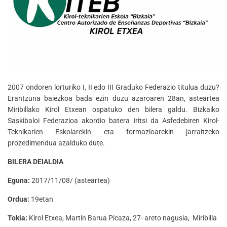
2007 ondoren lorturiko I, II edo III Graduko Federazio titulua duzu?
Erantzuna baiezkoa bada ezin duzu azaroaren 28an, asteartea
Miribillako Kirol Etxean ospatuko den bilera galdu. Bizkaiko
Saskibaloi Federazioa akordio batera iritsi da Asfedebiren Kirol-
Teknikarien Eskolarekin eta formazioarekin jarraitzeko
prozedimendua azalduko dute.
BILERA DEIALDIA
Eguna:
2017/11/08/ (asteartea)
Ordua:
19etan
Tokia:
Kirol Etxea, Martín Barua Picaza, 27- areto nagusia, Miribilla