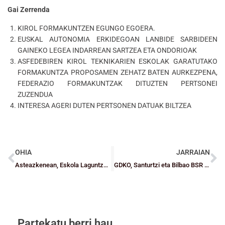
Gai Zerrenda
KIROL FORMAKUNTZEN EGUNGO EGOERA.
EUSKAL AUTONOMIA ERKIDEGOAN LANBIDE SARBIDEEN
GAINEKO LEGEA INDARREAN SARTZEA ETA ONDORIOAK
ASFEDEBIREN KIROL TEKNIKARIEN ESKOLAK GARATUTAKO
FORMAKUNTZA PROPOSAMEN ZEHATZ BATEN AURKEZPENA,
FEDERAZIO FORMAKUNTZAK DITUZTEN PERTSONEI
ZUZENDUA
INTERESA AGERI DUTEN PERTSONEN DATUAK BILTZEA
OHIA
JARRAIAN
Asteazkenean, Eskola Laguntzaileen formakuntza jardunaldia Barakaldon
GDKO, Santurtzi eta Bilbao BSR taldeek garaipenak lortu dituzte
Partekatu berri hau