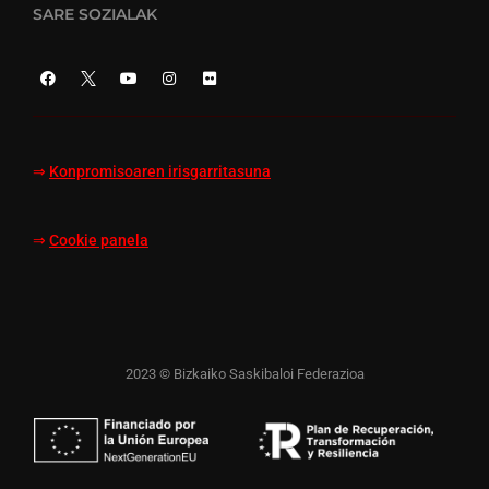
SARE SOZIALAK
⇒
Konpromisoaren irisgarritasuna
⇒
Cookie panela
2023 © Bizkaiko Saskibaloi Federazioa