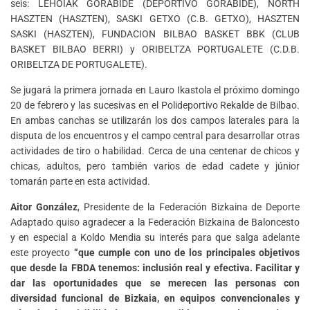
seis: LEHOIAK GORABIDE (DEPORTIVO GORABIDE), NORTH
HASZTEN (HASZTEN), SASKI GETXO (C.B. GETXO), HASZTEN
SASKI (HASZTEN), FUNDACION BILBAO BASKET BBK (CLUB
BASKET BILBAO BERRI) y ORIBELTZA PORTUGALETE (C.D.B.
ORIBELTZA DE PORTUGALETE).
Se jugará la primera jornada en Lauro Ikastola el próximo domingo
20 de febrero y las sucesivas en el Polideportivo Rekalde de Bilbao.
En ambas canchas se utilizarán los dos campos laterales para la
disputa de los encuentros y el campo central para desarrollar otras
actividades de tiro o habilidad. Cerca de una centenar de chicos y
chicas, adultos, pero también varios de edad cadete y júnior
tomarán parte en esta actividad.
Aitor González
, Presidente de la Federación Bizkaina de Deporte
Adaptado quiso agradecer a la Federación Bizkaina de Baloncesto
y en especial a Koldo Mendia su interés para que salga adelante
este proyecto
“que cumple con uno de los principales objetivos
que desde la FBDA tenemos: inclusión real y efectiva. Facilitar y
dar las oportunidades que se merecen las personas con
diversidad funcional de Bizkaia, en equipos convencionales y