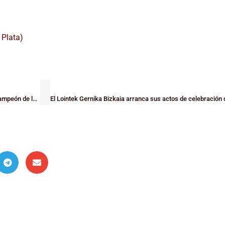
El Teknei Bizkaia Zornotza supera al Sant Antoni (66-64) y se proclama campeón de la Copa LEB Plata