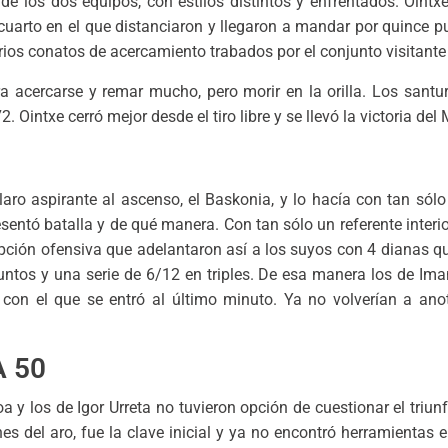
 los dos equipos, con estilos distintos y enfrentados. Ointxe, 
uarto en el que distanciaron y llegaron a mandar por quince p
varios conatos de acercamiento trabados por el conjunto visitante 
a acercarse y remar mucho, pero morir en la orilla. Los santur
. Ointxe cerró mejor desde el tiro libre y se llevó la victoria del
laro aspirante al ascenso, el Baskonia, y lo hacía con tan sólo
esentó batalla y de qué manera. Con tan sólo un referente interio
opción ofensiva que adelantaron así a los suyos con 4 dianas qu
puntos y una serie de 6/12 en triples. De esa manera los de Im
con el que se entró al último minuto. Ya no volverían a anota
 50
a y los de Igor Urreta no tuvieron opción de cuestionar el triunf
 del aro, fue la clave inicial y ya no encontró herramientas el