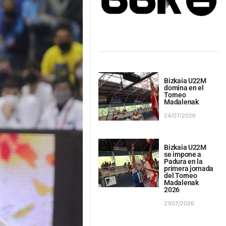
Bizkaia U22M
domina en el
Torneo
Madalenak
24/07/2026
Bizkaia U22M
se impone a
Padura en la
primera jornada
del Torneo
Madalenak
2026
21/07/2026