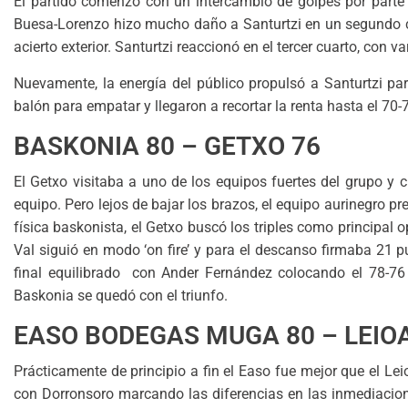
El partido comenzó con un intercambio de golpes por parte de
Buesa-Lorenzo hizo mucho daño a Santurtzi en un segundo c
acierto exterior. Santurtzi reaccionó en el tercer cuarto, con 
Nuevamente, la energía del público propulsó a Santurtzi par
balón para empatar y llegaron a recortar la renta hasta el 70-72
BASKONIA 80 – GETXO 76
El Getxo visitaba a uno de los equipos fuertes del grupo y c
equipo. Pero lejos de bajar los brazos, el equipo aurinegro pr
física baskonista, el Getxo buscó los triples como principal 
Val siguió en modo ‘on fire’ y para el descanso firmaba 21 
final equilibrado con Ander Fernández colocando el 78-76 
Baskonia se quedó con el triunfo.
EASO BODEGAS MUGA 80 – LEIOA
Prácticamente de principio a fin el Easo fue mejor que el Leio
con Dorronsoro marcando las diferencias en las inmediaciones