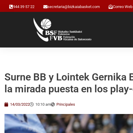
944 39 57 22
secretaria@bizkaiabasket.com
Correo Web
Surne BB y Lointek Gernika B
la mirada puesta en los play-
14/03/2022
10:10 am
Principales