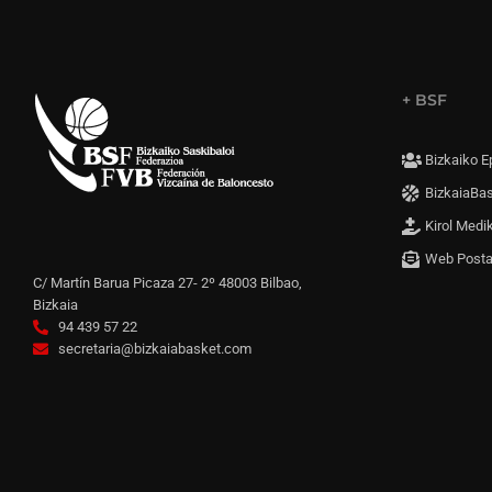
+ BSF
Bizkaiko E
BizkaiaBa
Kirol Medi
Web Post
C/ Martín Barua Picaza 27- 2º 48003 Bilbao,
Bizkaia
94 439 57 22
secretaria@bizkaiabasket.com