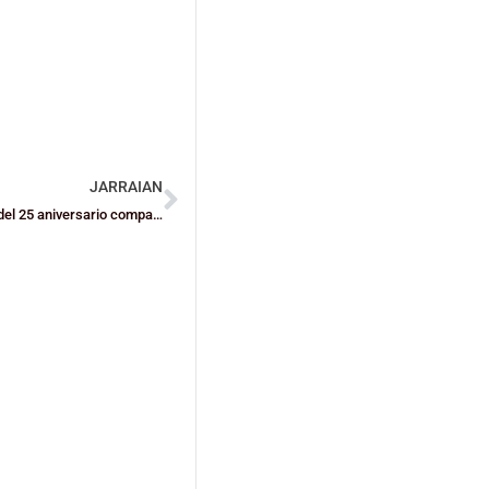
JARRAIAN
El Lointek Gernika Bizkaia arranca sus actos de celebración del 25 aniversario compartiendo referentes con el Athletic Club