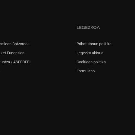
LEGEZKOA
paileen Batzordea
Pribatutasun politika
sket Fundazioa
Legezko abisua
kuntza / ASFEDEBI
Cookieen politika
a
Formulario