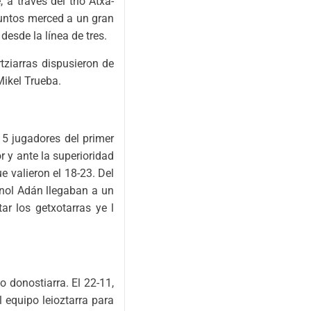
a través del trío Atxa-
untos merced a un gran
desde la línea de tres.
tziarras dispusieron de
 Mikel Trueba.
 5 jugadores del primer
r y ante la superioridad
e valieron el 18-23. Del
anol Adán llegaban a un
r los getxotarras ye l
o donostiarra. El 22-11,
 equipo leioztarra para