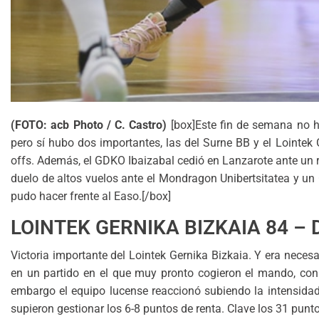
(FOTO: acb Photo / C. Castro)
[box]Este fin de semana no ha
pero sí hubo dos importantes, las del Surne BB y el Lointek
offs. Además, el GDKO Ibaizabal cedió en Lanzarote ante un r
duelo de altos vuelos ante el Mondragon Unibertsitatea y un 
pudo hacer frente al Easo.[/box]
LOINTEK GERNIKA BIZKAIA 84 –
Victoria importante del Lointek Gernika Bizkaia. Y era neces
en un partido en el que muy pronto cogieron el mando, con
embargo el equipo lucense reaccionó subiendo la intensidad
supieron gestionar los 6-8 puntos de renta. Clave los 31 punt