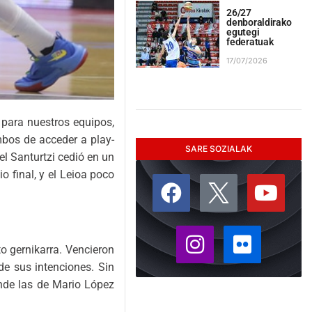
26/27
denboraldirako
egutegi
federatuak
17/07/2026
 para nuestros equipos,
mbos de acceder a play-
SARE SOZIALAK
l Santurtzi cedió en un
 final, y el Leioa poco
to gernikarra. Vencieron
e sus intenciones. Sin
onde las de Mario López