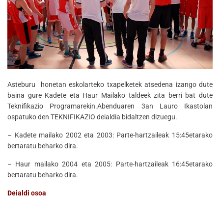
Asteburu honetan eskolarteko txapelketek atsedena izango dute
baina gure Kadete eta Haur Mailako taldeek zita berri bat dute
Teknifikazio Programarekin.Abenduaren 3an Lauro Ikastolan
ospatuko den TEKNIFIKAZIO deialdia bidaltzen dizuegu.
– Kadete mailako 2002 eta 2003: Parte-hartzaileak 15:45etarako
bertaratu beharko dira.
– Haur mailako 2004 eta 2005: Parte-hartzaileak 16:45etarako
bertaratu beharko dira.
Deialdi osoa