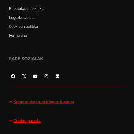
Pribatutasun politika
Legezko abisua
Cookieen politika
Formulario
SARE SOZIALAK
⇒
Konpromisoaren irisgarritasuna
⇒
Cookie panela