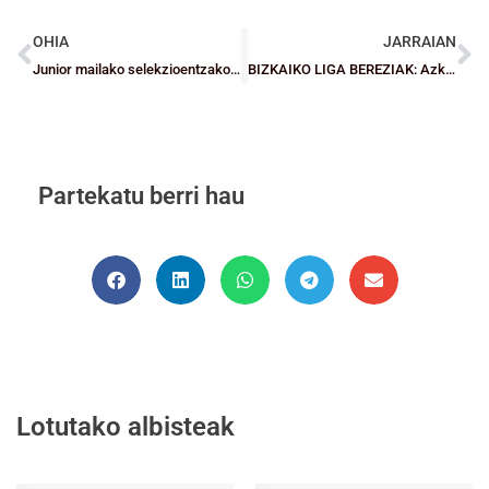
OHIA
JARRAIAN
Junior mailako selekzioentzako Test-a eta lan gehiago Minientzat
BIZKAIKO LIGA BEREZIAK: Azken jardunaldiko matematikak
Partekatu berri hau
Lotutako albisteak