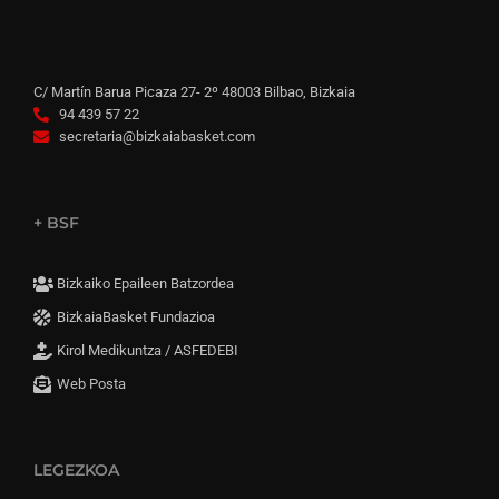
C/ Martín Barua Picaza 27- 2º 48003 Bilbao, Bizkaia
94 439 57 22
secretaria@bizkaiabasket.com
+ BSF
Bizkaiko Epaileen Batzordea
BizkaiaBasket Fundazioa
Kirol Medikuntza / ASFEDEBI
Web Posta
LEGEZKOA