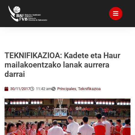
TEKNIFIKAZIOA: Kadete eta Haur
mailakoentzako lanak aurrera
darrai
30/11/2017
11:42 am
Principales
,
Teknifikazioa