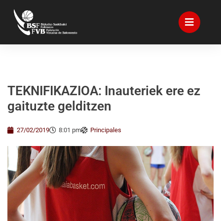
TEKNIFIKAZIOA: Inauteriek ere ez
gaituzte gelditzen
27/02/2019
8:01 pm
Principales