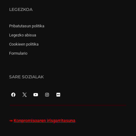
LEGEZKOA
Pribatutasun politika
Legezko abisua
Cookieen politika
Formulario
SARE SOZIALAK
⇒
Konpromisoaren irisgarritasuna