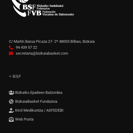
C/ Martín Barua Picaza 27- 2º 48003 Bilbao, Bizkaia
94 439 57 22
secretaria@bizkaiabasket.com
+ BSF
Bizkaiko Epaileen Batzordea
BizkaiaBasket Fundazioa
Kirol Medikuntza / ASFEDEBI
Web Posta