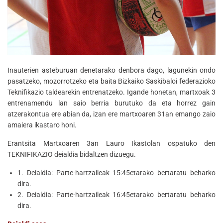
Inauterien asteburuan denetarako denbora dago, lagunekin ondo
pasatzeko, mozorrotzeko eta baita Bizkaiko Saskibaloi federazioko
Teknifikazio taldearekin entrenatzeko. Igande honetan, martxoak 3
entrenamendu lan saio berria burutuko da eta horrez gain
atzerakontua ere abian da, izan ere martxoaren 31an emango zaio
amaiera ikastaro honi.
Erantsita Martxoaren 3an Lauro Ikastolan ospatuko den
TEKNIFIKAZIO deialdia bidaltzen dizuegu.
1. Deialdia: Parte-hartzaileak 15:45etarako bertaratu beharko
dira.
2. Deialdia: Parte-hartzaileak 16:45etarako bertaratu beharko
dira.