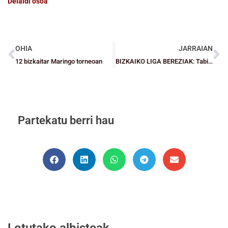
Deialdi osoa
OHIA
JARRAIAN
12 bizkaitar Maringo torneoan
BIZKAIKO LIGA BEREZIAK: Tabirakok sailkapenaren buruan jarraitzen du Ugeragari Nesken Kadete Mailan irabazita.
Partekatu berri hau
Lotutako albisteak