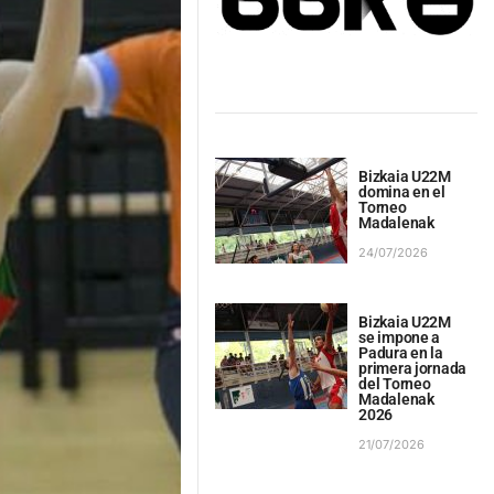
Bizkaia U22M
domina en el
Torneo
Madalenak
24/07/2026
Bizkaia U22M
se impone a
Padura en la
primera jornada
del Torneo
Madalenak
2026
21/07/2026