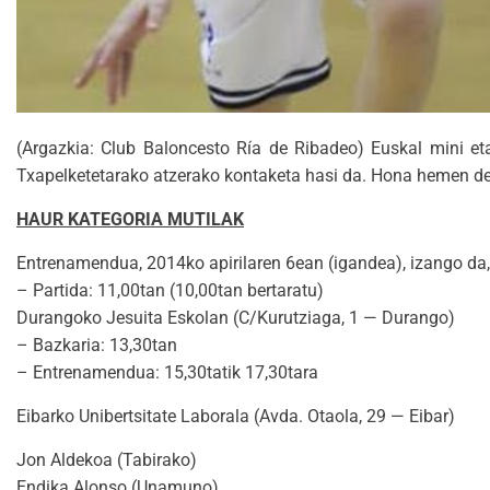
(Argazkia: Club Baloncesto Ría de Ribadeo) Euskal mini eta
Txapelketetarako atzerako kontaketa hasi da. Hona hemen dei
HAUR KATEGORIA MUTILAK
Entrenamendua, 2014ko apirilaren 6ean (igandea), izango da,
– Partida: 11,00tan (10,00tan bertaratu)
Durangoko Jesuita Eskolan (C/Kurutziaga, 1 — Durango)
– Bazkaria: 13,30tan
– Entrenamendua: 15,30tatik 17,30tara
Eibarko Unibertsitate Laborala (Avda. Otaola, 29 — Eibar)
Jon Aldekoa (Tabirako)
Endika Alonso (Unamuno)