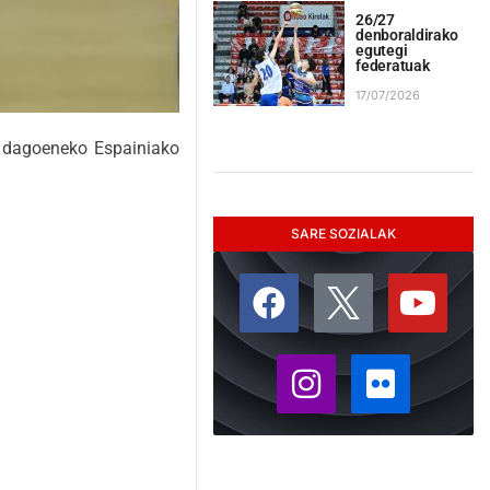
26/27
denboraldirako
egutegi
federatuak
17/07/2026
ta dagoeneko Espainiako
SARE SOZIALAK