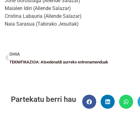
Jone Gorostiaga (Allende Salazar)
Maialen Idiri (Allende Salazar)
Cristina Labauria (Allende Salazar)
Naia Sarasua (Tabirako Jesuitak)
OHIA
TEKNIFIKAZIOA: Atsedenaldi aurreko entrenamenduak
Partekatu berri hau