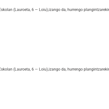
skolan (Lauroeta, 6 — Loiu),izango da, hurrengo plangintzareki
skolan (Lauroeta, 6 — Loiu),izango da, hurrengo plangintzareki