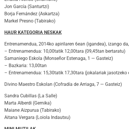
Jon García (Santurtzi)
Borja Fernández (Askartza)
Markel Presno (Tabirako)
HAUR KATEGORIA NESKAK
Entrenamendua, 2014ko apirilaren 6ean (igandea), izango da,
– Entrenamendua: 10,00tatik 12,00tara (09,45tan bertaratu)
Samaniego Eskola (Monseñor Estenaga, 1 — Gasteiz)
– Bazkaria: 13,00tan
– Entrenamendua: 15,30tatik 17,30tara (jokalariak jasotzeko
Divino Maestro Eskolan (Cofradía de Arriaga, 7 — Gasteiz)
Sandra Cubillas (La Salle)
Marta Alberdi (Gernika)
Maiane Aizpurua (Tabirako)
Aitana Vergara (Loiola Indautxu)
MINI MUTILAK