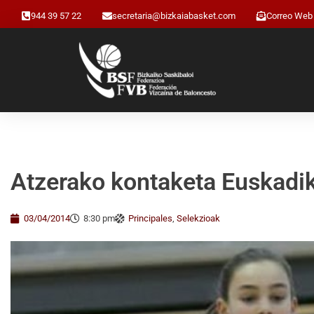
944 39 57 22
secretaria@bizkaiabasket.com
Correo Web
Atzerako kontaketa Euskadik
03/04/2014
8:30 pm
Principales
,
Selekzioak