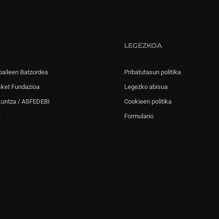
LEGEZKOA
paileen Batzordea
Pribatutasun politika
sket Fundazioa
Legezko abisua
kuntza / ASFEDEBI
Cookieen politika
a
Formulario