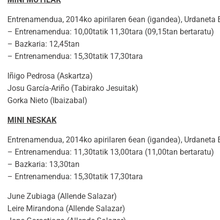
Entrenamendua, 2014ko apirilaren 6ean (igandea), Urdaneta E
– Entrenamendua: 10,00tatik 11,30tara (09,15tan bertaratu)
– Bazkaria: 12,45tan
– Entrenamendua: 15,30tatik 17,30tara
Iñigo Pedrosa (Askartza)
Josu García-Ariño (Tabirako Jesuitak)
Gorka Nieto (Ibaizabal)
MINI NESKAK
Entrenamendua, 2014ko apirilaren 6ean (igandea), Urdaneta E
– Entrenamendua: 11,30tatik 13,00tara (11,00tan bertaratu)
– Bazkaria: 13,30tan
– Entrenamendua: 15,30tatik 17,30tara
June Zubiaga (Allende Salazar)
Leire Mirandona (Allende Salazar)