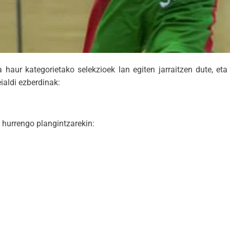
 haur kategorietako selekzioek lan egiten jarraitzen dute, e
aldi ezberdinak:
 hurrengo plangintzarekin: