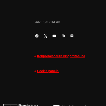
SARE SOZIALAK
⇒
Konpromisoaren irisgarritasuna
⇒
Cookie panela