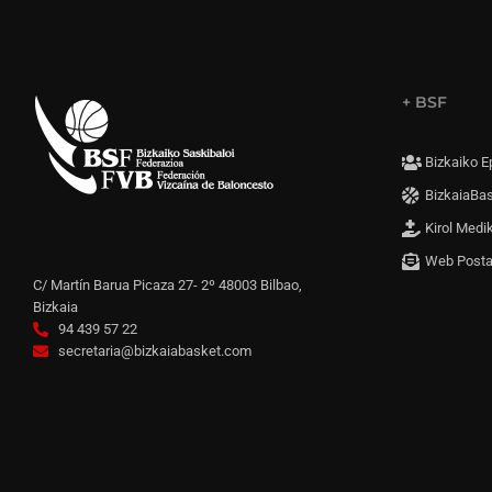
+ BSF
Bizkaiko E
BizkaiaBa
Kirol Medi
Web Post
C/ Martín Barua Picaza 27- 2º 48003 Bilbao,
Bizkaia
94 439 57 22
secretaria@bizkaiabasket.com