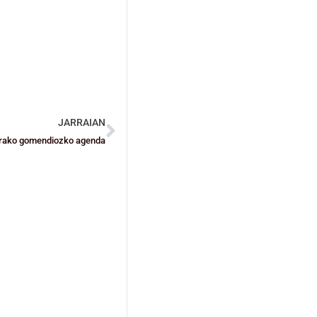
JARRAIAN
arako gomendiozko agenda