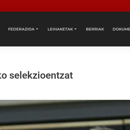
FEDERAZIOA
LEHIAKETAK
BERRIAK
DOKUM
o selekzioentzat