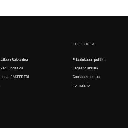
LEGEZKOA
paileen Batzordea
Pribatutasun politika
sket Fundazioa
Legezko abisua
kuntza / ASFEDEBI
Cookieen politika
a
Formulario