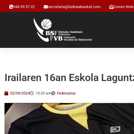
944 39 57 22
secretaria@bizkaiabasket.com
Correo Web
Irailaren 16an Eskola Lagun
02/09/2024
10:20 am
Federazioa