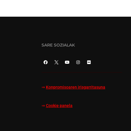
SARE SOZIALAK
⇒
Konpromisoaren irisgarritasuna
⇒
Cookie panela