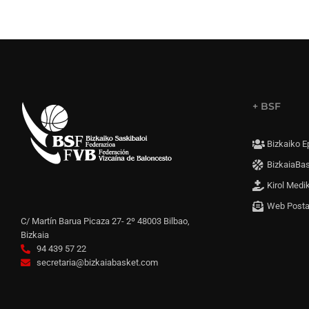
+ BSF
Bizkaiko E
BizkaiaBa
Kirol Medi
Web Post
C/ Martín Barua Picaza 27- 2º 48003 Bilbao,
Bizkaia
94 439 57 22
secretaria@bizkaiabasket.com