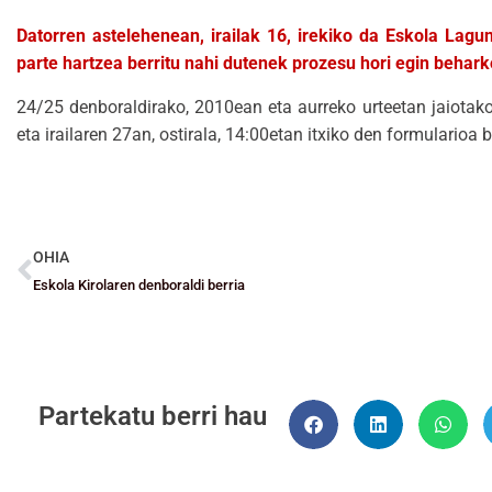
Datorren astelehenean, irailak 16, irekiko da Eskola La
parte hartzea berritu nahi dutenek prozesu hori egin behark
24/25 denboraldirako, 2010ean eta aurreko urteetan jaiotako
eta irailaren 27an, ostirala, 14:00etan itxiko den formularioa
OHIA
Eskola Kirolaren denboraldi berria
Partekatu berri hau