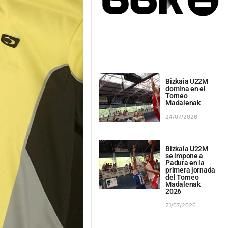
Bizkaia U22M
domina en el
Torneo
Madalenak
24/07/2026
Bizkaia U22M
se impone a
Padura en la
primera jornada
del Torneo
Madalenak
2026
21/07/2026