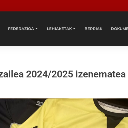
FEDERAZIOA
LEHIAKETAK
BERRIAK
DOKUM
tzailea 2024/2025 izenematea 