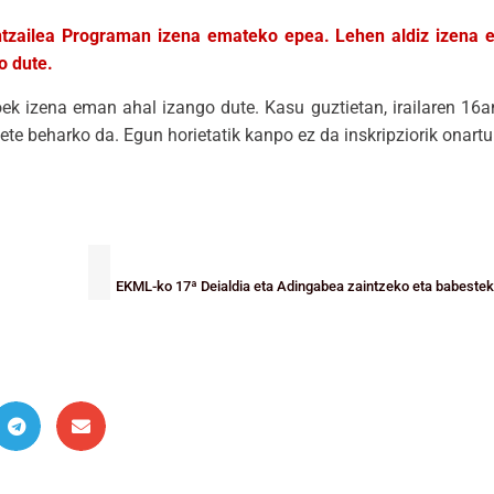
guntzailea Programan izena emateko epea. Lehen aldiz izena
o dute.
ek izena eman ahal izango dute. Kasu guztietan, irailaren 16a
 bete beharko da. Egun horietatik kanpo ez da inskripziorik onartu
EKML-ko 17ª Deialdia eta Adingabea zaintzeko eta babesteko