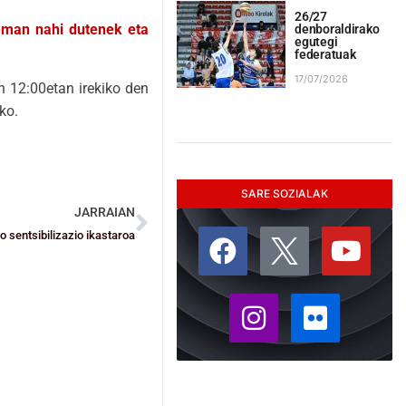
26/27
 eman nahi dutenek eta
denboraldirako
egutegi
federatuak
17/07/2026
n 12:00etan irekiko den
ko.
SARE SOZIALAK
JARRAIAN
 sentsibilizazio ikastaroa