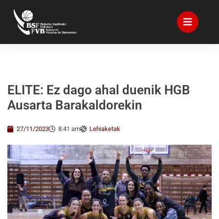
ELITE: Ez dago ahal duenik HGB
Ausarta Barakaldorekin
27/11/2023
8:41 am
Lehiaketak