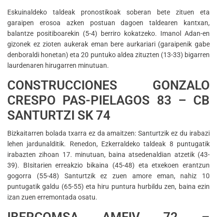
Eskuinaldeko taldeak pronostikoak soberan bete zituen eta
garaipen erosoa azken postuan dagoen taldearen kantxan,
balantze positiboarekin (5-4) berriro kokatzeko. Imanol Adan-en
gizonek ez zioten aukerak eman bere aurkariari (garaipenik gabe
denboraldi honetan) eta 20 puntuko aldea zituzten (13-33) bigarren
laurdenaren hirugarren minutuan.
CONSTRUCCIONES GONZALO
CRESPO PAS-PIELAGOS 83 – CB
SANTURTZI SK 74
Bizkaitarren bolada txarra ez da amaitzen: Santurtzik ez du irabazi
lehen jardunalditik. Renedon, Ezkerraldeko taldeak 8 puntugatik
irabazten zihoan 17. minutuan, baina atsedenaldian atzetik (43-
39). BIsitarien erreakzio bikaina (45-48) eta etxekoen erantzun
gogorra (55-48) Santurtzik ez zuen amore eman, nahiz 10
puntugatik galdu (65-55) eta hiru puntura hurbildu zen, baina ezin
izan zuen erremontada osatu.