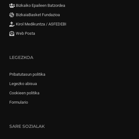
Bizkaiko Epaileen Batzordea
BizkaiaBasket Fundazioa
Kirol Medikuntza / ASFEDEBI
Web Posta
LEGEZKOA
Pribatutasun politika
Legezko abisua
Cookieen politika
Formulario
SARE SOZIALAK