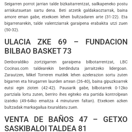
Seigarren porrot jarrian talde bizkaitarrentzat, sailkapeneko postu
arriskutsuetan sartu dena. Beti atzetik galdakaoztarrak, baina
amore eman gabe, etxekoen lehen bultzadaren arte (31-22). Eta
bigarrenarekin, talde valentziarrak garaipena erabakita utzi zuen
(50-32).
ULACIA ZKE 69 – FUNDACION
BILBAO BASKET 73
Denboraldiko zortzigarren garaipena bilbotarrentzat, LBC
Cocinas.com taldearekin berdinduta jarraitzeko lidergoan.
Zarautzen, Mikel Torreren mutilek lehen azelerazion sortu zuten
bigarren eta hirugarren laurden artean (26-40), baina gipuzkoarrek
eutsi egin zioten (42-42). Pausarik gabe, bilbotarrek 0-12ko
partziala lortu zuten, berriro ihes egiteko eta partida kontrolpean
izateko (49-64ko emaitza 4 minuturen faltan). Etxekoen azken
bultzadak markagailua itxuraldatu zuen.
VENTA DE BAÑOS 47 – GETXO
SASKIBALOI TALDEA 81