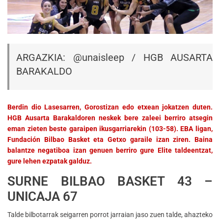
ARGAZKIA:
@unaisleep
/ HGB AUSARTA
BARAKALDO
Berdin dio Lasesarren, Gorostizan edo etxean jokatzen duten.
HGB Ausarta Barakaldoren neskek bere zaleei berriro atsegin
eman zieten beste garaipen ikusgarriarekin (103-58). EBA ligan,
Fundación Bilbao Basket eta Getxo garaile izan ziren. Baina
balantze negatiboa izan genuen berriro gure Elite taldeentzat,
gure lehen ezpatak galduz.
SURNE BILBAO BASKET 43 –
UNICAJA 67
Talde bilbotarrak seigarren porrot jarraian jaso zuen talde, ahazteko