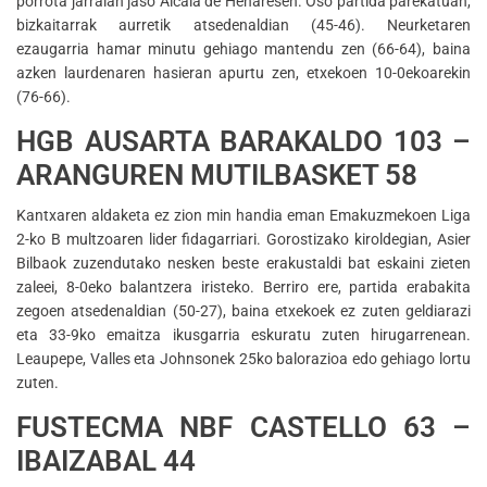
porrota jarraian jaso Alcala de Henaresen. Oso partida parekatuan,
bizkaitarrak aurretik atsedenaldian (45-46). Neurketaren
ezaugarria hamar minutu gehiago mantendu zen (66-64), baina
azken laurdenaren hasieran apurtu zen, etxekoen 10-0ekoarekin
(76-66).
HGB AUSARTA BARAKALDO 103 –
ARANGUREN MUTILBASKET 58
Kantxaren aldaketa ez zion min handia eman Emakuzmekoen Liga
2-ko B multzoaren lider fidagarriari. Gorostizako kiroldegian, Asier
Bilbaok zuzendutako nesken beste erakustaldi bat eskaini zieten
zaleei, 8-0eko balantzera iristeko. Berriro ere, partida erabakita
zegoen atsedenaldian (50-27), baina etxekoek ez zuten geldiarazi
eta 33-9ko emaitza ikusgarria eskuratu zuten hirugarrenean.
Leaupepe, Valles eta Johnsonek 25ko balorazioa edo gehiago lortu
zuten.
FUSTECMA NBF CASTELLO 63 –
IBAIZABAL 44