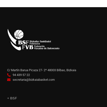
C/ Martín Barua Picaza 27- 2º 48003 Bilbao, Bizkaia
94 439 57 22
secretaria@bizkaiabasket.com
+ BSF