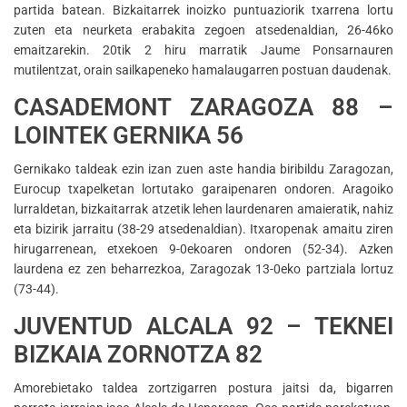
partida batean. Bizkaitarrek inoizko puntuaziorik txarrena lortu
zuten eta neurketa erabakita zegoen atsedenaldian, 26-46ko
emaitzarekin. 20tik 2 hiru marratik Jaume Ponsarnauren
mutilentzat, orain sailkapeneko hamalaugarren postuan daudenak.
CASADEMONT ZARAGOZA 88 –
LOINTEK GERNIKA 56
Gernikako taldeak ezin izan zuen aste handia biribildu Zaragozan,
Eurocup txapelketan lortutako garaipenaren ondoren. Aragoiko
lurraldetan, bizkaitarrak atzetik lehen laurdenaren amaieratik, nahiz
eta bizirik jarraitu (38-29 atsedenaldian). Itxaropenak amaitu ziren
hirugarrenean, etxekoen 9-0ekoaren ondoren (52-34). Azken
laurdena ez zen beharrezkoa, Zaragozak 13-0eko partziala lortuz
(73-44).
JUVENTUD ALCALA 92 – TEKNEI
BIZKAIA ZORNOTZA 82
Amorebietako taldea zortzigarren postura jaitsi da, bigarren