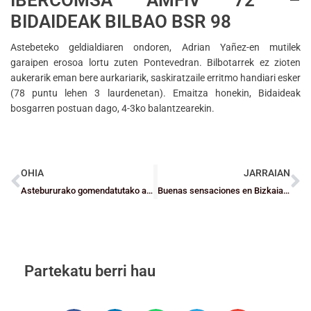
IBERCOMSA AMFIV 72 –
BIDAIDEAK BILBAO BSR 98
Astebeteko geldialdiaren ondoren, Adrian Yañez-en mutilek
garaipen erosoa lortu zuten Pontevedran. Bilbotarrek ez zioten
aukerarik eman bere aurkariarik, saskiratzaile erritmo handiari esker
(78 puntu lehen 3 laurdenetan). Emaitza honekin, Bidaideak
bosgarren postuan dago, 4-3ko balantzearekin.
OHIA
JARRAIAN
Astebururako gomendatutako agenda
Buenas sensaciones en Bizkaia en el primer test de las preselecciones Mini ante Cantabria
Partekatu berri hau