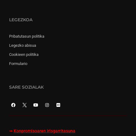
LEGEZKOA
Pribatutasun politika
Legezko abisua
Cookieen politika
Formulario
SARE SOZIALAK
⇒
Konpromisoaren irisgarritasuna