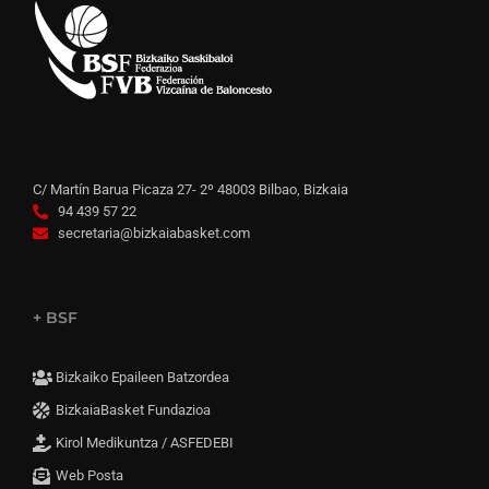
C/ Martín Barua Picaza 27- 2º 48003 Bilbao, Bizkaia
94 439 57 22
secretaria@bizkaiabasket.com
+ BSF
Bizkaiko Epaileen Batzordea
BizkaiaBasket Fundazioa
Kirol Medikuntza / ASFEDEBI
Web Posta