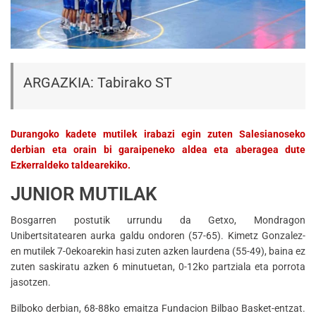
ARGAZKIA: Tabirako ST
Durangoko kadete mutilek irabazi egin zuten Salesianoseko
derbian eta orain bi garaipeneko aldea eta aberagea dute
Ezkerraldeko taldearekiko.
JUNIOR MUTILAK
Bosgarren postutik urrundu da Getxo, Mondragon
Unibertsitatearen aurka galdu ondoren (57-65). Kimetz Gonzalez-
en mutilek 7-0ekoarekin hasi zuten azken laurdena (55-49), baina ez
zuten saskiratu azken 6 minutuetan, 0-12ko partziala eta porrota
jasotzen.
Bilboko derbian, 68-88ko emaitza Fundacion Bilbao Basket-entzat.