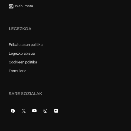
Web Posta
LEGEZKOA
Pribatutasun politika
Legezko abisua
Cookieen politika
Formulario
SARE SOZIALAK