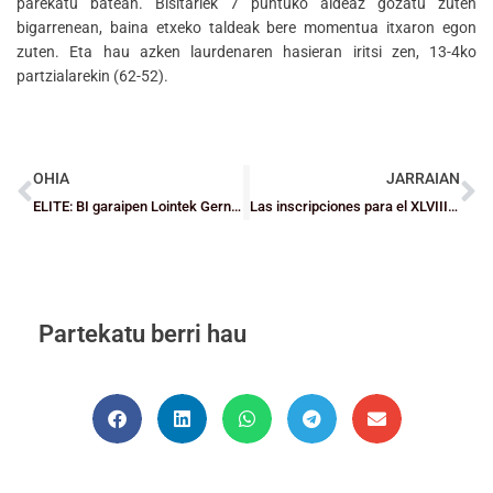
parekatu batean. Bisitariek 7 puntuko aldeaz gozatu zuten
bigarrenean, baina etxeko taldeak bere momentua itxaron egon
zuten. Eta hau azken laurdenaren hasieran iritsi zen, 13-4ko
partzialarekin (62-52).
OHIA
JARRAIAN
ELITE: BI garaipen Lointek Gernikarentzat eta Barakaldok geldiezina jarraitzen du
Las inscripciones para el XLVIII Torneo de Navidad – P.I.N. 2023/24 – XIX Torneo de Navidad B.E.C. 2023/24, en marcha
Partekatu berri hau