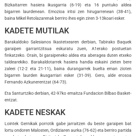
Bizkaitarren hasiera ikusgarria (6-19) eta 16 puntuko aldea
bigarren laurdenean. Emozioa iritsi zen hirugarrenean (38-41),
baina Mikel Retolazarenak berriro ihes egin ziren 3-13koari esker.
KADETE MUTILAK
Barakaldoko Salesianos Ikastetxearen derbian, Tabirako Baquek
garaipen garrantzitsua eskuratu zuen, A1erako postuetan
finkatzeko. Orain, bi garaipeneko aldea eta aberagea duten etxeko
taldearekiko. Barakaldotarrek hasiera handia eskaini zieten bere
zaleei (12-2 eta 21-11), baina durangarrek buelta eman zioten
bigarren laurden ikusgarriari esker (31-39). Gero, alde erosoa
Fernando Azkunerentzat (64-73).
Eta Santurtziko derbian, 42-97ko emaitza Fundacion Bilbao Basket-
entzat.
KADETE NESKAK
Lointek Gernikak porrotik gabe jarraitzen du beste garaipen bat
lortu ondoren Malosten, Ordiziaren aurka (76-62) eta berriro partida