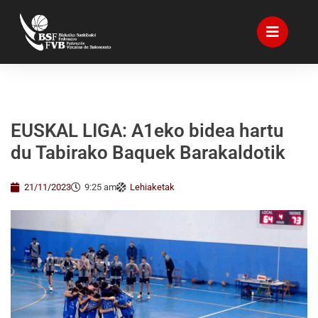
EUSKAL LIGA: A1eko bidea hartu
du Tabirako Baquek Barakaldotik
21/11/2023
9:25 am
Lehiaketak