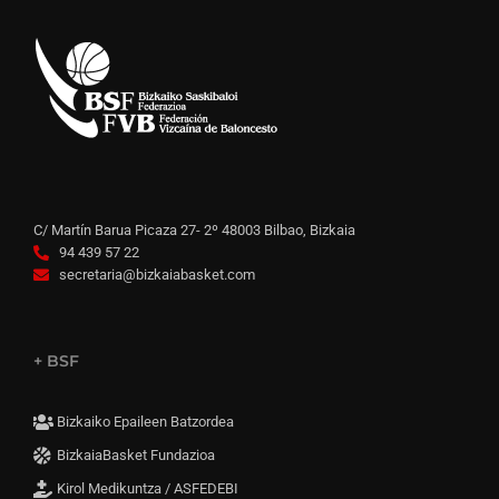
C/ Martín Barua Picaza 27- 2º 48003 Bilbao, Bizkaia
94 439 57 22
secretaria@bizkaiabasket.com
+ BSF
Bizkaiko Epaileen Batzordea
BizkaiaBasket Fundazioa
Kirol Medikuntza / ASFEDEBI