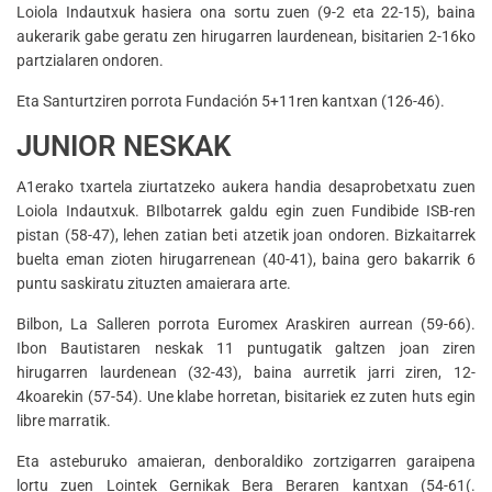
Loiola Indautxuk hasiera ona sortu zuen (9-2 eta 22-15), baina
aukerarik gabe geratu zen hirugarren laurdenean, bisitarien 2-16ko
partzialaren ondoren.
Eta Santurtziren porrota Fundación 5+11ren kantxan (126-46).
JUNIOR NESKAK
A1erako txartela ziurtatzeko aukera handia desaprobetxatu zuen
Loiola Indautxuk. BIlbotarrek galdu egin zuen Fundibide ISB-ren
pistan (58-47), lehen zatian beti atzetik joan ondoren. Bizkaitarrek
buelta eman zioten hirugarrenean (40-41), baina gero bakarrik 6
puntu saskiratu zituzten amaierara arte.
Bilbon, La Salleren porrota Euromex Araskiren aurrean (59-66).
Ibon Bautistaren neskak 11 puntugatik galtzen joan ziren
hirugarren laurdenean (32-43), baina aurretik jarri ziren, 12-
4koarekin (57-54). Une klabe horretan, bisitariek ez zuten huts egin
libre marratik.
Eta asteburuko amaieran, denboraldiko zortzigarren garaipena
lortu zuen Lointek Gernikak Bera Beraren kantxan (54-61(.