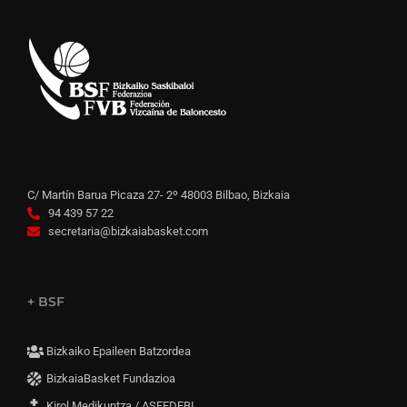
C/ Martín Barua Picaza 27- 2º 48003 Bilbao, Bizkaia
94 439 57 22
secretaria@bizkaiabasket.com
+ BSF
Bizkaiko Epaileen Batzordea
BizkaiaBasket Fundazioa
Kirol Medikuntza / ASFEDEBI