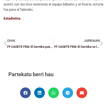
acertó con los tiros exteriores el equipo bilbaíno y al final la victoria
fue para el Tabirako.
Estadística
OHIA
JARRAIAN
FF CADETE FEM: El Gernika puede con La Salle (39-59) y Mungia con Lauro (50-37)
FF CADETE FEM: El Gernika se lo trabaja ante Mungia y es virtual campeón
Partekatu berri hau