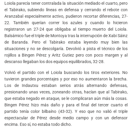
Loiola parecía tener contralada la situación mediado el cuarto, pero
el Tabirako, subiendo líneas en defensa y cerrando el rebote con
Aranzabal especialmente activo, pudieron recortar diferencias, 27-
22. También querían correr los azules y cuando lo hicieron
registraron un 27-24 que obligaba al tiempo muerto del Loiola.
Balsámico fue el triple de Montoya tras la interrupción de Xabi Sáinz
de Baranda. Pero el Tabirako estaba leyendo muy bien las
situaciones y no se descolgaría. Devolvió a pista el técnico de los
rojillos a Bingen Pérez y Aritz Gutiez pero con poco margen y al
descanso llegaban los dos equipos equilibrados, 32-28.
Volvió el partido con el Loiola buscando los tiros exteriores. No
tuvieron grandes porcentajes y por eso no aumentaron la brecha.
Los de Indautxu estaban serios atrás alternando defensas,
presionando unas veces, zoneando otras, hacían que al Tabirako,
que estaba negado en ataque, se le complicaran aún más la cosas.
Bingen Pérez hizo más daño y para el final del tercer cuarto el
partido tenía color bilbaíno (43-32). Y eso que no valió el triple
espectacular de Pérez desde medio campo y con un defensor
encima. Eso sí, no estaba todo dicho.