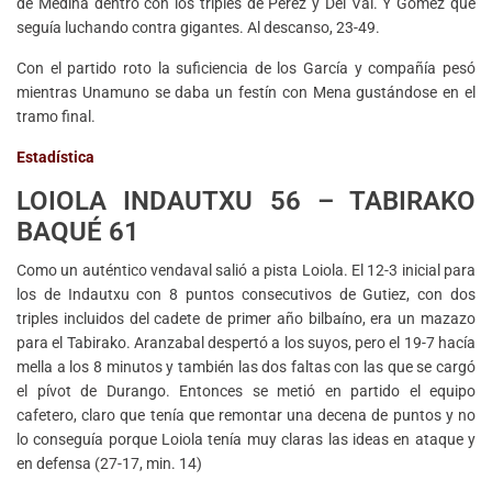
de Medina dentro con los triples de Pérez y Del Val. Y Gómez que
seguía luchando contra gigantes. Al descanso, 23-49.
Con el partido roto la suficiencia de los García y compañía pesó
mientras Unamuno se daba un festín con Mena gustándose en el
tramo final.
Estadística
LOIOLA INDAUTXU 56 – TABIRAKO
BAQUÉ 61
Como un auténtico vendaval salió a pista Loiola. El 12-3 inicial para
los de Indautxu con 8 puntos consecutivos de Gutiez, con dos
triples incluidos del cadete de primer año bilbaíno, era un mazazo
para el Tabirako. Aranzabal despertó a los suyos, pero el 19-7 hacía
mella a los 8 minutos y también las dos faltas con las que se cargó
el pívot de Durango. Entonces se metió en partido el equipo
cafetero, claro que tenía que remontar una decena de puntos y no
lo conseguía porque Loiola tenía muy claras las ideas en ataque y
en defensa (27-17, min. 14)