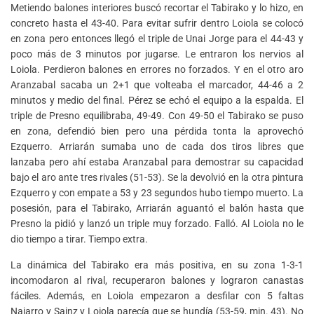
Metiendo balones interiores buscó recortar el Tabirako y lo hizo, en
concreto hasta el 43-40. Para evitar sufrir dentro Loiola se colocó
en zona pero entonces llegó el triple de Unai Jorge para el 44-43 y
poco más de 3 minutos por jugarse. Le entraron los nervios al
Loiola. Perdieron balones en errores no forzados. Y en el otro aro
Aranzabal sacaba un 2+1 que volteaba el marcador, 44-46 a 2
minutos y medio del final. Pérez se echó el equipo a la espalda. El
triple de Presno equilibraba, 49-49. Con 49-50 el Tabirako se puso
en zona, defendió bien pero una pérdida tonta la aprovechó
Ezquerro. Arriarán sumaba uno de cada dos tiros libres que
lanzaba pero ahí estaba Aranzabal para demostrar su capacidad
bajo el aro ante tres rivales (51-53). Se la devolvió en la otra pintura
Ezquerro y con empate a 53 y 23 segundos hubo tiempo muerto. La
posesión, para el Tabirako, Arriarán aguantó el balón hasta que
Presno la pidió y lanzó un triple muy forzado. Falló. Al Loiola no le
dio tiempo a tirar. Tiempo extra.
La dinámica del Tabirako era más positiva, en su zona 1-3-1
incomodaron al rival, recuperaron balones y lograron canastas
fáciles. Además, en Loiola empezaron a desfilar con 5 faltas
Najarro y Sainz y Loiola parecía que se hundía (53-59, min. 43). No