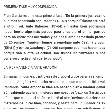
PRIMERA FASE MUY COMPLICADA
Fran García resume esta primera fase.
“En la primera jornada no
pudimos hacer nada con- Madrid (18-69) porque físicamente está
a otro nivel. Ante Baleares (87-64) sin estar bien podríamos
haber hecho algo más porque para ellos era el primer partido
pero no estuvimos acertados y se nos fueron demasiado pronto
de 20 puntos. También fuimos a remolque ante Castilla y León
(55-81) y contra Catalunya (71-20) tampoco pudimos hacer nada
porque van a otra velocidad, son físicos inalcanzables y nos
cerraron el acta en el cuarto período”.
LA PERMANENCIA ANTE ARAGÓN
Sin ganar ningún encuentro en este grupo el cruce para la salvación
era ante Aragón, rival mucho más potente que el otro posible rival,
Cantabria.
“Ante Aragón la idea era hacerlo bien e intentar ganar
aún sabiendo que eran mejores que nosotros”,
explica García que
añade que cuando el balón se lanzó al aire
“tuvimos el acierto de
meternos de inicio bien, ganando, y hasta para un jugador de 12
años eso es importante porque hasta entonces mirábamos al