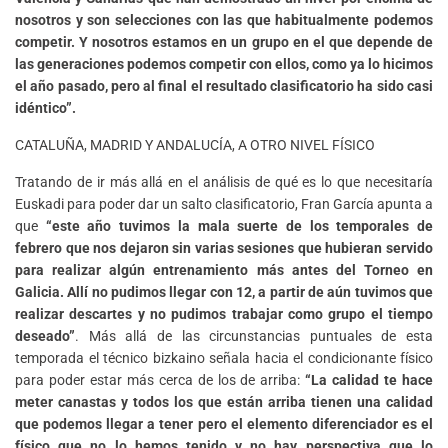
nosotros y son selecciones con las que habitualmente podemos
competir. Y nosotros estamos en un grupo en el que depende de
las generaciones podemos competir con ellos, como ya lo hicimo
s
el año pasado, pero al final el resultado clasificatorio ha sido casi
idéntico”.
CATALUÑA, MADRID Y ANDALUCÍA, A OTRO NIVEL FÍSICO
Tratando de ir más allá en el análisis de qué es lo que necesitaría
Euskadi para poder dar un salto clasificatorio, Fran García apunta a
que
“este año tuvimos la mala suerte de los temporales de
febrero que nos dejaron sin varias sesiones que hubieran servido
para realizar algún entrenamiento más antes del Torneo en
Galicia. Allí no pudimos llegar con 12, a partir de aún tuvimos que
realizar descartes y no pudimos trabajar como grupo el tiempo
deseado”
. Más allá de las circunstancias puntuales de esta
temporada el técnico bizkaino señala hacia el condicionante físico
para poder estar más cerca de los de arriba:
“La calidad te hace
meter canastas y todos los que están arriba tienen una calidad
que podemos llegar a tener pero el elemento diferenciador es el
físico que no lo hemos tenido y no hay perspectiva que lo