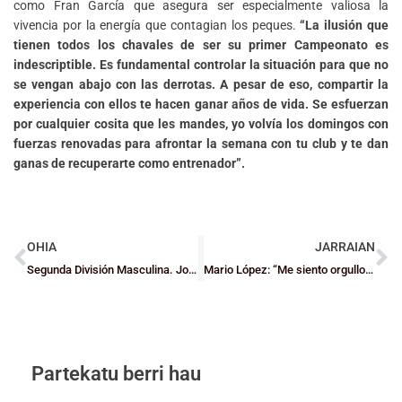
como Fran García que asegura ser especialmente valiosa la
vivencia por la energía que contagian los peques.
“La ilusión que
tienen todos los chavales de ser su primer Campeonato es
indescriptible. Es fundamental controlar la situación para que no
se vengan abajo con las derrotas. A pesar de eso, compartir la
experiencia con ellos te hacen ganar años de vida. Se esfuerzan
por cualquier cosita que les mandes, yo volvía los domingos con
fuerzas renovadas para afrontar la semana con tu club y te dan
ganas de recuperarte como entrenador”.
OHIA
JARRAIAN
Segunda División Masculina. Jornada 23
Mario López: “Me siento orgulloso de ver que las jugadoras locales pueden tener su sitio en la élite”
Partekatu berri hau