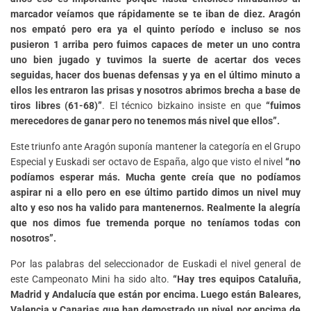
marcador veíamos que rápidamente se te iban de diez. Aragón
nos empató pero era ya el quinto período e incluso se nos
pusieron 1 arriba pero fuimos capaces de meter un uno contra
uno bien jugado y tuvimos la suerte de acertar dos veces
seguidas, hacer dos buenas defensas y ya en el último minuto a
ellos les entraron las prisas y nosotros abrimos brecha a base de
tiros libres (61-68)”
. El técnico bizkaino insiste en que
“fuimos
merecedores de ganar pero no tenemos más nivel que ellos”.
Este triunfo ante Aragón suponía mantener la categoría en el Grupo
Especial y Euskadi ser octavo de España, algo que visto el nivel
“no
podíamos esperar más. Mucha gente creía que no podíamos
aspirar ni a ello pero en ese último partido dimos un nivel muy
alto y eso nos ha valido para mantenernos. Realmente la alegría
que nos dimos fue tremenda porque no teníamos todas con
nosotros”.
Por las palabras del seleccionador de Euskadi el nivel general de
este Campeonato Mini ha sido alto.
“Hay tres equipos Cataluña,
Madrid y Andalucía que están por encima. Luego están Baleares,
Valencia y Canarias que han demostrado un nivel por encima de