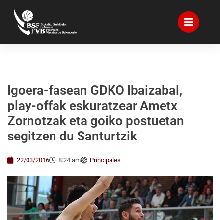
Igoera-fasean GDKO Ibaizabal,
play-offak eskuratzear Ametx
Zornotzak eta goiko postuetan
segitzen du Santurtzik
22/03/2016
8:24 am
Principales