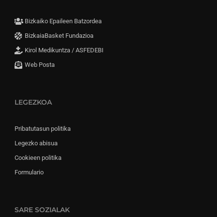
Bizkaiko Epaileen Batzordea
BizkaiaBasket Fundazioa
Kirol Medikuntza / ASFEDEBI
Web Posta
LEGEZKOA
Pribatutasun politika
Legezko abisua
Cookieen politika
Formulario
SARE SOZIALAK