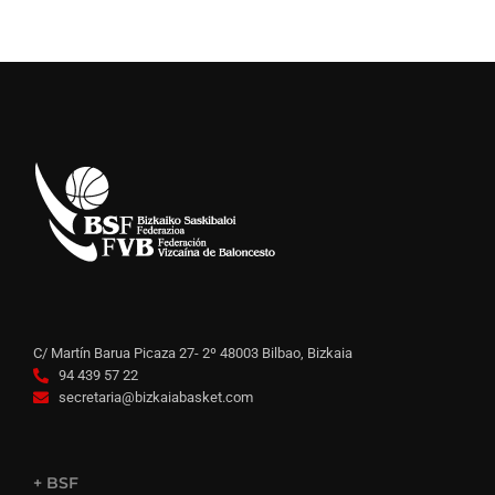
C/ Martín Barua Picaza 27- 2º 48003 Bilbao, Bizkaia
94 439 57 22
secretaria@bizkaiabasket.com
+ BSF