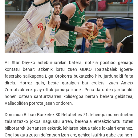
All Star Day-ko asteburuarekin batera, notizia positibo gehiago
kontatu behar: azkenik lortu zuen GDKO Ibaizabalek igoera-
faserako sailkapena Liga Orokorra bukatzeko hiru jardunaldi falta
direla. Horrez gain, beste garaipen bat erdietsi zuen Ametx
Zornotzak ere, play-offak jomuga izanik. Pena da ordea jardunaldi
honen ostean santurtziarren kolidergoa bertan behera gelditzea,
Valladoliden porrota jasan ondoren.
Dominion Bilbao Basketek 80 Retabet.es 71. lehengo momentuetan
zalantzazko jokoa nagusitu arren, berehala erreakzionatu zuten
bilbotarrek Bertansen eskutik, lehiaren pisua talde lokalari emanez.
Ongi bukatu zuten defentsan izan ere, gehiegi sufritu gabe, eta horri