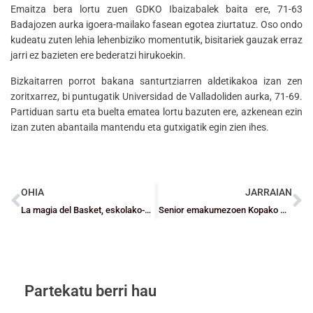
Emaitza bera lortu zuen GDKO Ibaizabalek baita ere, 71-63
Badajozen aurka igoera-mailako fasean egotea ziurtatuz. Oso ondo
kudeatu zuten lehia lehenbiziko momentutik, bisitariek gauzak erraz
jarri ez bazieten ere bederatzi hirukoekin.
Bizkaitarren porrot bakana santurtziarren aldetikakoa izan zen
zoritxarrez, bi puntugatik Universidad de Valladoliden aurka, 71-69.
Partiduan sartu eta buelta ematea lortu bazuten ere, azkenean ezin
izan zuten abantaila mantendu eta gutxigatik egin zien ihes.
OHIA
JARRAIAN
La magia del Basket, eskolako-baloiaren diseinu-irabazlea
Senior emakumezoen Kopako multzoak eta egutegia zozkatu dira
Partekatu berri hau