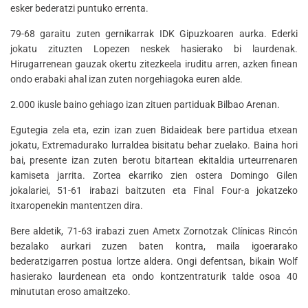
esker bederatzi puntuko errenta.
79-68 garaitu zuten gernikarrak IDK Gipuzkoaren aurka. Ederki
jokatu zituzten Lopezen neskek hasierako bi laurdenak.
Hirugarrenean gauzak okertu zitezkeela iruditu arren, azken finean
ondo erabaki ahal izan zuten norgehiagoka euren alde.
2.000 ikusle baino gehiago izan zituen partiduak Bilbao Arenan.
Egutegia zela eta, ezin izan zuen Bidaideak bere partidua etxean
jokatu, Extremadurako lurraldea bisitatu behar zuelako. Baina hori
bai, presente izan zuten berotu bitartean ekitaldia urteurrenaren
kamiseta jarrita. Zortea ekarriko zien ostera Domingo Gilen
jokalariei, 51-61 irabazi baitzuten eta Final Four-a jokatzeko
itxaropenekin mantentzen dira.
Bere aldetik, 71-63 irabazi zuen Ametx Zornotzak Clínicas Rincón
bezalako aurkari zuzen baten kontra, maila igoerarako
bederatzigarren postua lortze aldera. Ongi defentsan, bikain Wolf
hasierako laurdenean eta ondo kontzentraturik talde osoa 40
minututan eroso amaitzeko.