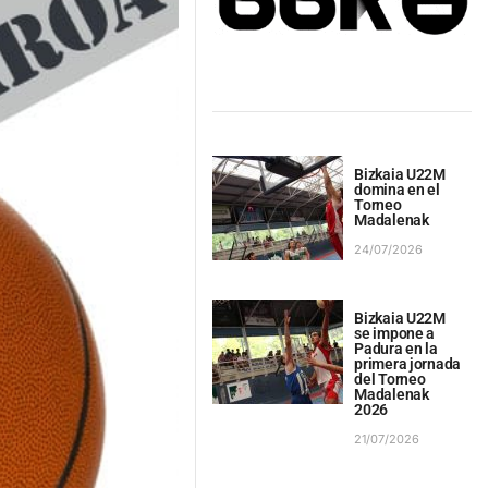
Bizkaia U22M
domina en el
Torneo
Madalenak
24/07/2026
Bizkaia U22M
se impone a
Padura en la
primera jornada
del Torneo
Madalenak
2026
21/07/2026