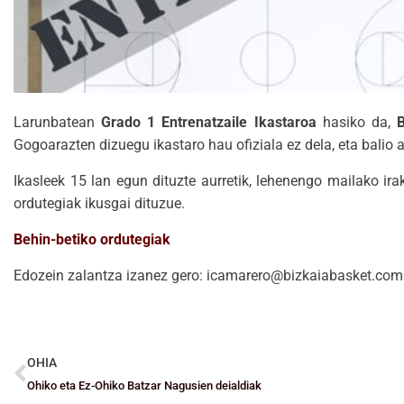
Larunbatean
Grado 1 Entrenatzaile Ikastaroa
hasiko da,
B
Gogoarazten dizuegu ikastaro hau ofiziala ez dela, eta balio 
Ikasleek 15 lan egun dituzte aurretik, lehenengo mailako ira
ordutegiak ikusgai dituzue.
Behin-betiko ordutegiak
Edozein zalantza izanez gero: icamarero@bizkaiabasket.com
OHIA
Ohiko eta Ez-Ohiko Batzar Nagusien deialdiak