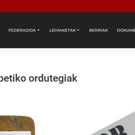
FEDERAZIOA
LEHIAKETAK
BERRIAK
DOKUM
betiko ordutegiak