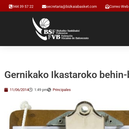
944 39 57 22
secretaria@bizkaiabasket.com
Correo Web
Gernikako Ikastaroko behin-
11/06/2014
1:49 pm
Principales