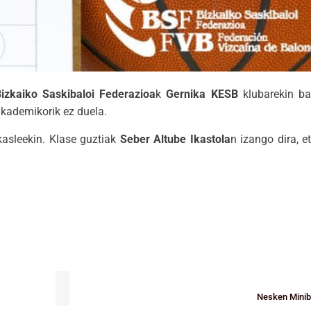
izkaiko Saskibaloi Federazioa
k
Gernika KESB
klubarekin ba
akademikorik ez duela.
kasleekin. Klase guztiak
Seber Altube Ikastola
n izango dira, e
Nesken Minib