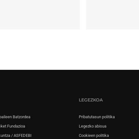
LEGEZKOA
paileen Batzordea
Pribatutasun politika
sket Fundazioa
Legezko abisua
kuntza / ASFEDEBI
Cookieen politika