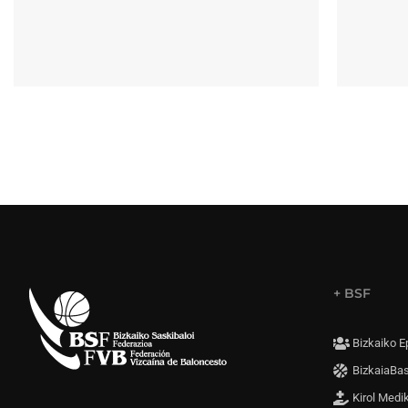
+ BSF
Bizkaiko E
BizkaiaBa
Kirol Medi