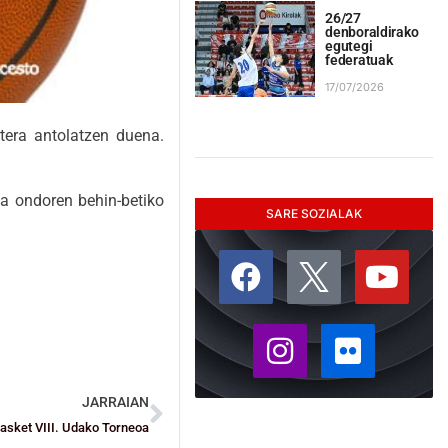
26/27
denboraldirako
egutegi
federatuak
17/07/2026
tera antolatzen duena.
ta ondoren behin-betiko
SARE SOZIALAK
JARRAIAN
asket VIII. Udako Torneoa