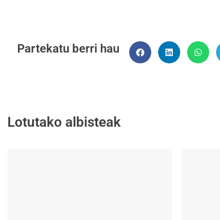
Partekatu berri hau
Lotutako albisteak