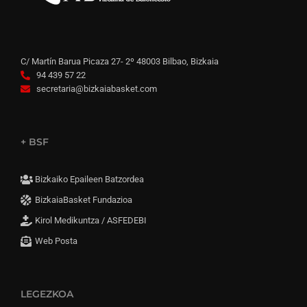
C/ Martín Barua Picaza 27- 2º 48003 Bilbao, Bizkaia
94 439 57 22
secretaria@bizkaiabasket.com
+ BSF
Bizkaiko Epaileen Batzordea
BizkaiaBasket Fundazioa
Kirol Medikuntza / ASFEDEBI
Web Posta
LEGEZKOA