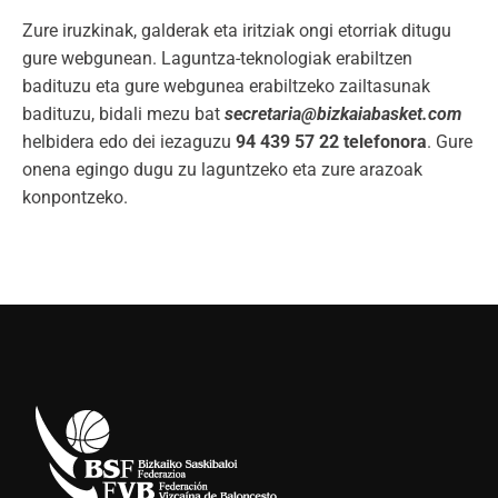
Zure iruzkinak, galderak eta iritziak ongi etorriak ditugu
gure webgunean. Laguntza-teknologiak erabiltzen
badituzu eta gure webgunea erabiltzeko zailtasunak
badituzu, bidali mezu bat
secretaria@bizkaiabasket.com
helbidera edo dei iezaguzu
94 439 57 22 telefonora
. Gure
onena egingo dugu zu laguntzeko eta zure arazoak
konpontzeko.