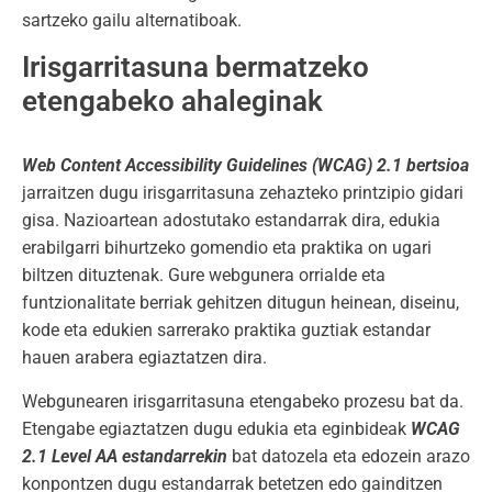
sartzeko gailu alternatiboak.
Irisgarritasuna bermatzeko
etengabeko ahaleginak
Web Content Accessibility Guidelines (WCAG) 2.1 bertsioa
jarraitzen dugu irisgarritasuna zehazteko printzipio gidari
gisa. Nazioartean adostutako estandarrak dira, edukia
erabilgarri bihurtzeko gomendio eta praktika on ugari
biltzen dituztenak. Gure webgunera orrialde eta
funtzionalitate berriak gehitzen ditugun heinean, diseinu,
kode eta edukien sarrerako praktika guztiak estandar
hauen arabera egiaztatzen dira.
Webgunearen irisgarritasuna etengabeko prozesu bat da.
Etengabe egiaztatzen dugu edukia eta eginbideak
WCAG
2.1 Level AA estandarrekin
bat datozela eta edozein arazo
konpontzen dugu estandarrak betetzen edo gainditzen