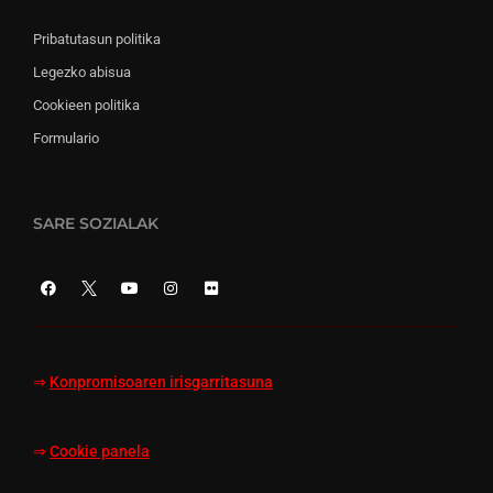
Pribatutasun politika
Legezko abisua
Cookieen politika
Formulario
SARE SOZIALAK
⇒
Konpromisoaren irisgarritasuna
⇒
Cookie panela