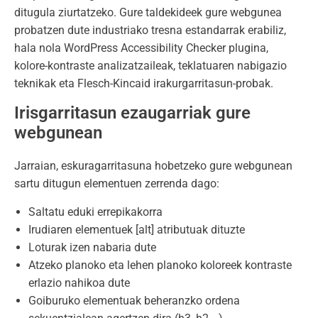
ditugula ziurtatzeko. Gure taldekideek gure webgunea
probatzen dute industriako tresna estandarrak erabiliz,
hala nola WordPress Accessibility Checker plugina,
kolore-kontraste analizatzaileak, teklatuaren nabigazio
teknikak eta Flesch-Kincaid irakurgarritasun-probak.
Irisgarritasun ezaugarriak gure
webgunean
Jarraian, eskuragarritasuna hobetzeko gure webgunean
sartu ditugun elementuen zerrenda dago:
Saltatu eduki errepikakorra
Irudiaren elementuek [alt] atributuak dituzte
Loturak izen nabaria dute
Atzeko planoko eta lehen planoko koloreek kontraste
erlazio nahikoa dute
Goiburuko elementuak beheranzko ordena