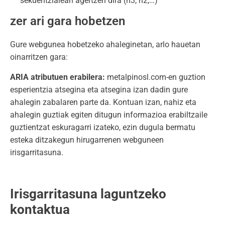
sekuentzialean agertzen dira (h3, h2,…)
zer ari gara hobetzen
Gure webgunea hobetzeko ahaleginetan, arlo hauetan
oinarritzen gara:
ARIA atributuen erabilera:
metalpinosl.com-en guztion
esperientzia atsegina eta atsegina izan dadin gure
ahalegin zabalaren parte da. Kontuan izan, nahiz eta
ahalegin guztiak egiten ditugun informazioa erabiltzaile
guztientzat eskuragarri izateko, ezin dugula bermatu
esteka ditzakegun hirugarrenen webguneen
irisgarritasuna.
Irisgarritasuna laguntzeko
kontaktua