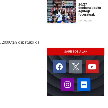
26/27
denboraldirako
egutegi
federatuak
17/07/2026
6, 20:00tan ospatuko da
SARE SOZIALAK