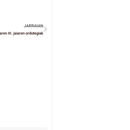
JARRAIAN
ren III. jaiaren ordutegiak