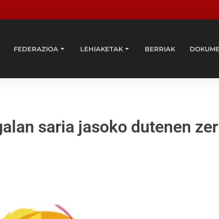
FEDERAZIOA
LEHIAKETAK
BERRIAK
DOKUM
galan saria jasoko dutenen ze