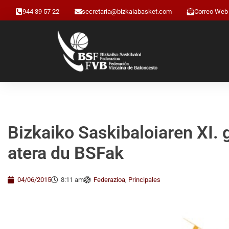
944 39 57 22
secretaria@bizkaiabasket.com
Correo Web
Bizkaiko Saskibaloiaren XI. 
atera du BSFak
04/06/2015
8:11 am
Federazioa
,
Principales