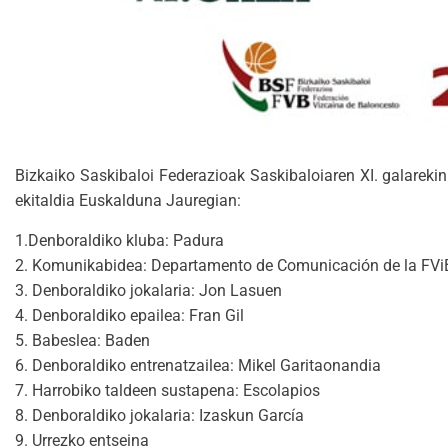
Bizkaiko Saskibaloi Federazioak Saskibaloiaren XI. galarekin
ekitaldia Euskalduna Jauregian:
1.Denboraldiko kluba: Padura
2. Komunikabidea: Departamento de Comunicación de la FVi
3. Denboraldiko jokalaria: Jon Lasuen
4. Denboraldiko epailea: Fran Gil
5. Babeslea: Baden
6. Denboraldiko entrenatzailea: Mikel Garitaonandia
7. Harrobiko taldeen sustapena: Escolapios
8. Denboraldiko jokalaria: Izaskun García
9. Urrezko entseina