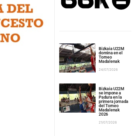
Bizkaia U22M
domina en el
Torneo
Madalenak
24/07/2026
Bizkaia U22M
se impone a
Padura en la
primera jornada
del Torneo
Madalenak
2026
21/07/2026