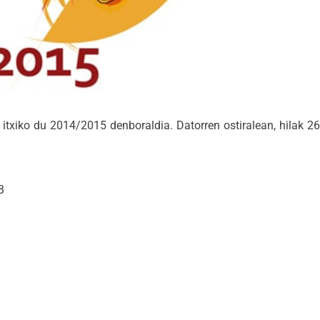
 itxiko du 2014/2015 denboraldia. Datorren ostiralean, hilak 2
B