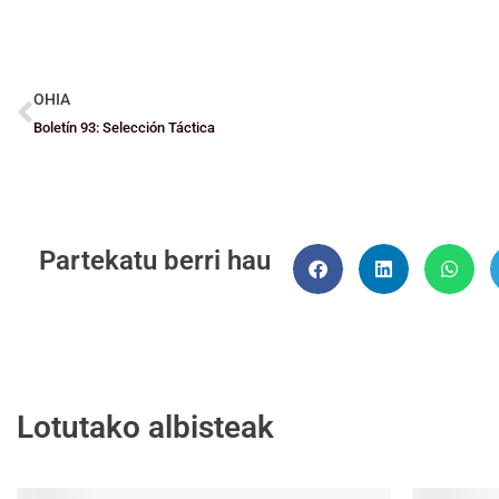
OHIA
Boletín 93: Selección Táctica
Partekatu berri hau
Lotutako albisteak