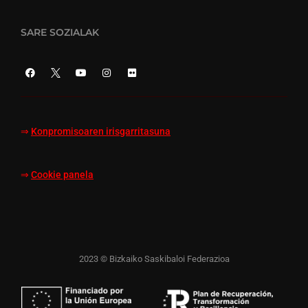
SARE SOZIALAK
⇒
Konpromisoaren irisgarritasuna
⇒
Cookie panela
2023 © Bizkaiko Saskibaloi Federazioa