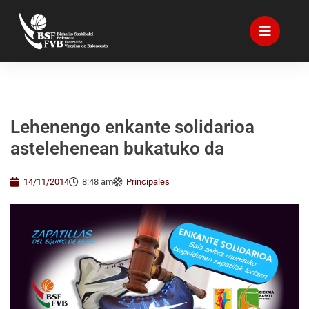
Lehenengo enkante solidarioa
astelehenean bukatuko da
14/11/2014
8:48 am
Principales