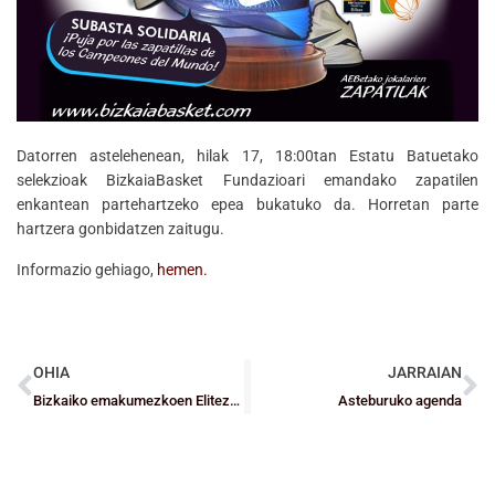
Datorren astelehenean, hilak 17, 18:00tan Estatu Batuetako
selekzioak BizkaiaBasket Fundazioari emandako zapatilen
enkantean partehartzeko epea bukatuko da. Horretan parte
hartzera gonbidatzen zaitugu.
Informazio gehiago,
hemen.
OHIA
JARRAIAN
Bizkaiko emakumezkoen Elitezko saskibaloiaren aldeko apustua
Asteburuko agenda