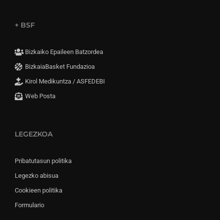
+ BSF
Bizkaiko Epaileen Batzordea
BizkaiaBasket Fundazioa
Kirol Medikuntza / ASFEDEBI
Web Posta
LEGEZKOA
Pribatutasun politika
Legezko abisua
Cookieen politika
Formulario