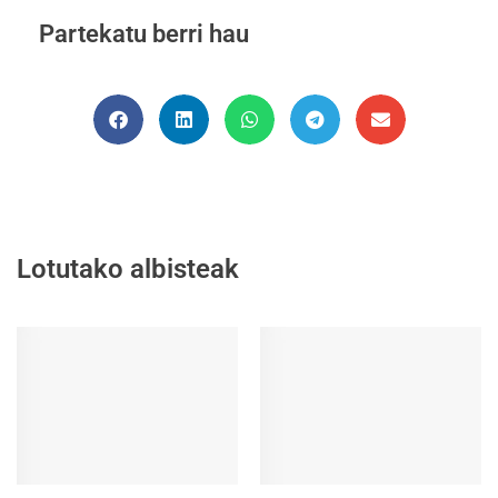
Partekatu berri hau
Lotutako albisteak