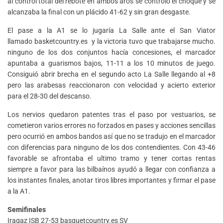
al control total del rebote en ambos aros se controló el choque y se
alcanzaba la final con un plácido 41-62 y sin gran desgaste.
El pase a la A1 se lo jugaría La Salle ante el San Viator
llamado basketcountry.es y la victoria tuvo que trabajarse mucho.
ninguno de los dos conjuntos hacía concesiones, el marcador
apuntaba a guarismos bajos, 11-11 a los 10 minutos de juego.
Consiguió abrir brecha en el segundo acto La Salle llegando al +8
pero las arabesas reaccionaron con velocidad y acierto exterior
para el 28-30 del descanso.
Los nervios quedaron patentes tras el paso por vestuarios, se
cometieron varios errores no forzados en pases y acciones sencillas
pero ocurrió en ambos bandos así que no se tradujo en el marcador
con diferencias para ninguno de los dos contendientes. Con 43-46
favorable se afrontaba el ultimo tramo y tener cortas rentas
siempre a favor para las bilbaínos ayudó a llegar con confianza a
los instantes finales, anotar tiros libres importantes y firmar el pase
a la A1.
Semifinales
Iragaz ISB 27-53 basquetcountry.es SV