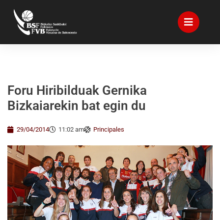
Foru Hiribilduak Gernika
Bizkaiarekin bat egin du
29/04/2014
11:02 am
Principales