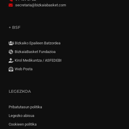
secretaria@bizkaiabasket.com
+ BSF
Bizkaiko Epaileen Batzordea
BizkaiaBasket Fundazioa
Kirol Medikuntza / ASFEDEBI
Web Posta
LEGEZKOA
Pribatutasun politika
Legezko abisua
Cookieen politika