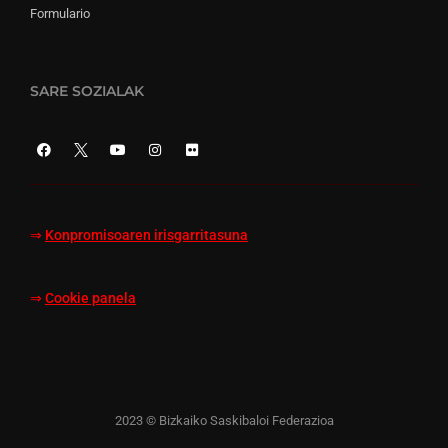
Formulario
SARE SOZIALAK
⇒
Konpromisoaren irisgarritasuna
⇒
Cookie panela
2023 © Bizkaiko Saskibaloi Federazioa