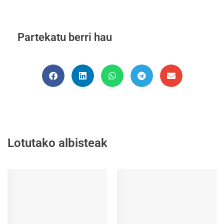
Partekatu berri hau
Lotutako albisteak