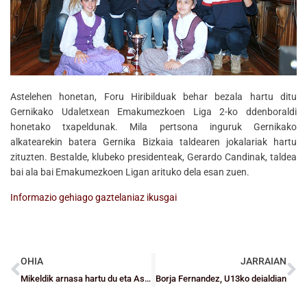
Astelehen honetan, Foru Hiribilduak behar bezala hartu ditu
Gernikako Udaletxean Emakumezkoen Liga 2-ko ddenboraldi
honetako txapeldunak. Mila pertsona inguruk Gernikako
alkatearekin batera Gernika Bizkaia taldearen jokalariak hartu
zituzten. Bestalde, klubeko presidenteak, Gerardo Candinak, taldea
bai ala bai Emakumezkoen Ligan arituko dela esan zuen.
Informazio gehiago gaztelaniaz ikusgai
OHIA
JARRAIAN
Mikeldik arnasa hartu du eta Askartzak borrokan jarraitzen du
Borja Fernandez, U13ko deialdian