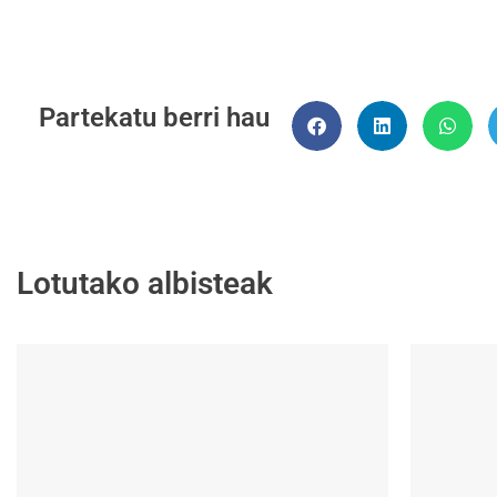
Partekatu berri hau
Lotutako albisteak